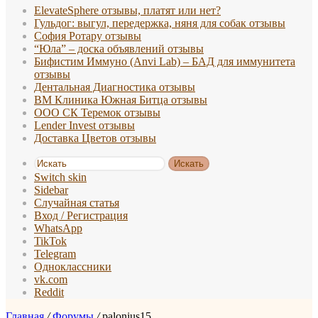
ElevateSphere отзывы, платят или нет?
Гульдог: выгул, передержка, няня для собак отзывы
София Ротару отзывы
“Юла” – доска объявлений отзывы
Бифистим Иммуно (Anvi Lab) – БАД для иммунитета
отзывы
Дентальная Диагностика отзывы
ВМ Клиника Южная Битца отзывы
ООО СК Теремок отзывы
Lender Invest отзывы
Доставка Цветов отзывы
Искать
Switch skin
Sidebar
Случайная статья
Вход / Регистрация
WhatsApp
TikTok
Telegram
Одноклассники
vk.com
Reddit
Главная
/
Форумы
/
palonius15