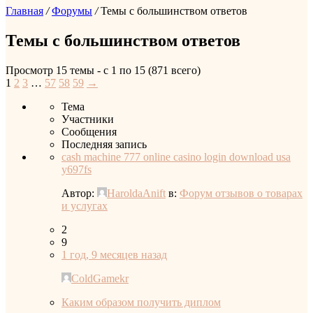
Главная
/
Форумы
/
Темы с большинством ответов
Темы с большинством ответов
Просмотр 15 темы - с 1 по 15 (871 всего)
1
2
3
…
57
58
59
→
Тема
Участники
Сообщения
Последняя запись
cash machine 777 online casino login download usa
y697fs
Автор:
HaroldaAnift
в:
Форум отзывов о товарах
и услугах
2
9
1 год, 9 месяцев назад
ColdGamekr
Каким образом получить диплом