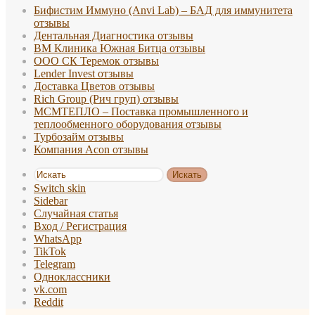
Бифистим Иммуно (Anvi Lab) – БАД для иммунитета
отзывы
Дентальная Диагностика отзывы
ВМ Клиника Южная Битца отзывы
ООО СК Теремок отзывы
Lender Invest отзывы
Доставка Цветов отзывы
Rich Group (Рич груп) отзывы
МСМТЕПЛО – Поставка промышленного и
теплообменного оборудования отзывы
Турбозайм отзывы
Компания Acon отзывы
Искать
Switch skin
Sidebar
Случайная статья
Вход / Регистрация
WhatsApp
TikTok
Telegram
Одноклассники
vk.com
Reddit