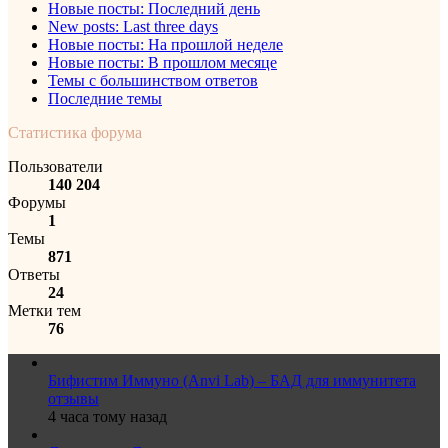
Новые посты: Последний день
New posts: Last three days
Новые посты: На прошлой неделе
Новые посты: В прошлом месяце
Темы с большинством ответов
Последние темы
Статистика форума
Пользователи
140 204
Форумы
1
Темы
871
Ответы
24
Метки тем
76
Бифистим Иммуно (Anvi Lab) – БАД для иммунитета
отзывы
4 часа тому назад