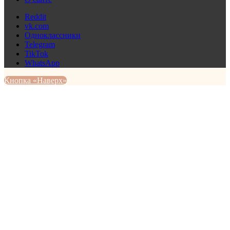
Reddit
vk.com
Одноклассники
Telegram
TikTok
WhatsApp
Кнопка «Наверх»