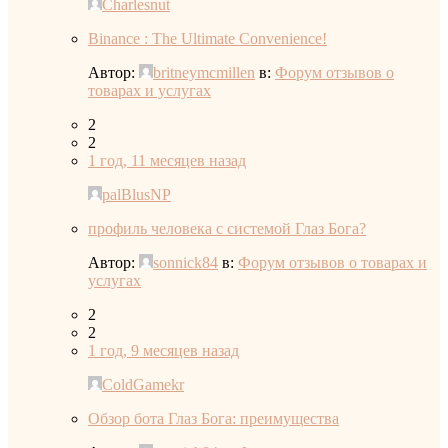
Charlesnut
Binance : The Ultimate Convenience!
Автор:
britneymcmillen
в:
Форум отзывов о
товарах и услугах
2
2
1 год, 11 месяцев назад
palBlusNP
профиль человека с системой Глаз Бога?
Автор:
sonnick84
в:
Форум отзывов о товарах и
услугах
2
2
1 год, 9 месяцев назад
ColdGamekr
Обзор бота Глаз Бога: преимущества