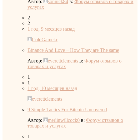
Автор:
sonnick84
в:
Форум отзывов о товарах и
услугах
2
2
1 год, 9 месяцев назад
ColdGamekr
Binance And Love – How They are The same
Автор:
everettclements
в:
Форум отзывов о
товарах и услугах
1
1
1 год, 10 месяцев назад
everettclements
9 Simple Tactics For Bitcoin Uncovered
Автор:
merlinwillcock0
в:
Форум отзывов о
товарах и услугах
1