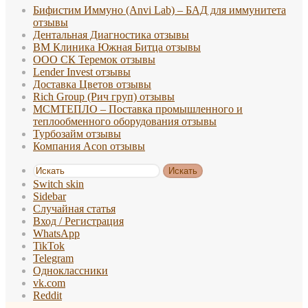
Бифистим Иммуно (Anvi Lab) – БАД для иммунитета
отзывы
Дентальная Диагностика отзывы
ВМ Клиника Южная Битца отзывы
ООО СК Теремок отзывы
Lender Invest отзывы
Доставка Цветов отзывы
Rich Group (Рич груп) отзывы
МСМТЕПЛО – Поставка промышленного и
теплообменного оборудования отзывы
Турбозайм отзывы
Компания Acon отзывы
Искать
Switch skin
Sidebar
Случайная статья
Вход / Регистрация
WhatsApp
TikTok
Telegram
Одноклассники
vk.com
Reddit