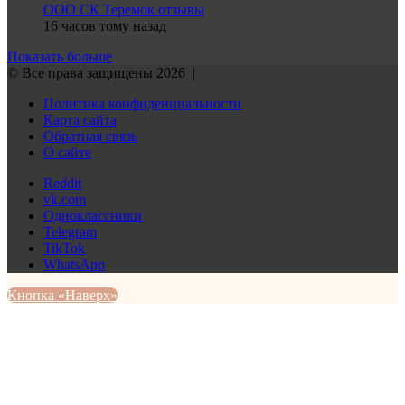
ООО СК Теремок отзывы
16 часов тому назад
Показать больше
© Все права защищены 2026 |
Политика конфиденциальности
Карта сайта
Обратная связь
О сайте
Reddit
vk.com
Одноклассники
Telegram
TikTok
WhatsApp
Кнопка «Наверх»