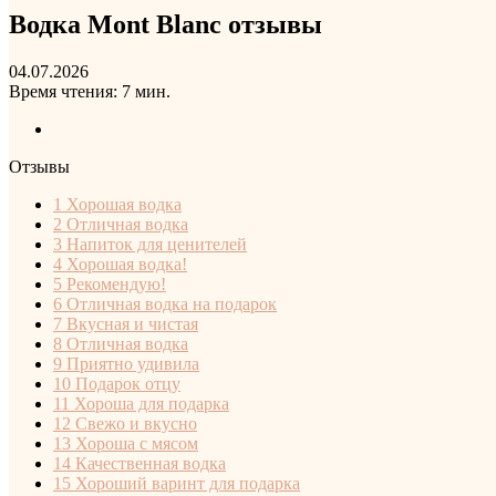
Водка Mont Blanc отзывы
04.07.2026
Время чтения: 7 мин.
Отзывы
1
Хорошая водка
2
Отличная водка
3
Напиток для ценителей
4
Хорошая водка!
5
Рекомендую!
6
Отличная водка на подарок
7
Вкусная и чистая
8
Отличная водка
9
Приятно удивила
10
Подарок отцу
11
Хороша для подарка
12
Свежо и вкусно
13
Хороша с мясом
14
Качественная водка
15
Хороший варинт для подарка