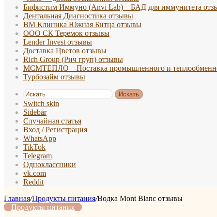
Бифистим Иммуно (Anvi Lab) – БАД для иммунитета отз
Дентальная Диагностика отзывы
ВМ Клиника Южная Битца отзывы
ООО СК Теремок отзывы
Lender Invest отзывы
Доставка Цветов отзывы
Rich Group (Рич груп) отзывы
МСМТЕПЛО – Поставка промышленного и теплообменно
Турбозайм отзывы
Искать
Switch skin
Sidebar
Случайная статья
Вход / Регистрация
WhatsApp
TikTok
Telegram
Одноклассники
vk.com
Reddit
Главная
/
Продукты питания
/
Водка Mont Blanc отзывы
Продукты питания