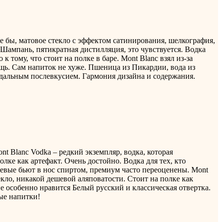
Еще бы, матовое стекло с эффектом сатинирования, шелкография,
Шампань, пятикратная дистилляция, это чувствуется. Водка
 тому, что стоит на полке в баре. Mont Blanc взял из-за
щь. Сам напиток не хуже. Пшеница из Пикардии, вода из
ндальным послевкусием. Гармония дизайна и содержания.
t Blanc Vodka – редкий экземпляр, водка, которая
олке как артефакт. Очень достойно. Водка для тех, кто
шевые бьют в нос спиртом, премиум часто переоценены. Mont
текло, никакой дешевой аляповатости. Стоит на полке как
не особенно нравится Белый русский и классическая отвертка.
ые напитки!