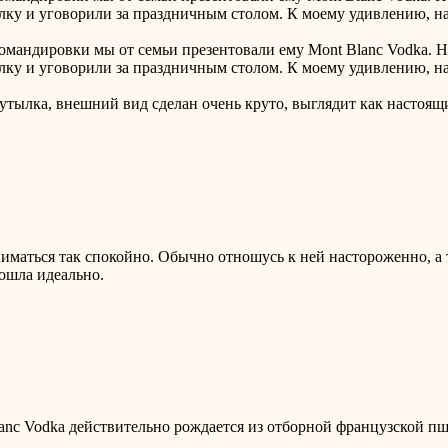
ку и уговорили за праздничным столом. К моему удивлению, на у
омандировки мы от семьи презентовали ему Mont Blanc Vodka. На 
ку и уговорили за праздничным столом. К моему удивлению, на у
т бутылка, внешний вид сделан очень круто, выглядит как настоя
иматься так спокойно. Обычно отношусь к ней настороженно, а т
дошла идеально.
anc Vodka действительно рождается из отборной французской пш