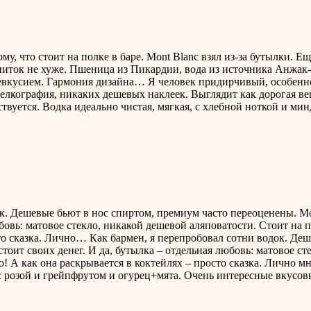
у, что стоит на полке в баре. Mont Blanc взял из-за бутылки. 
питок не хуже. Пшеница из Пикардии, вода из источника Анжак-
слевкусием. Гармония дизайна…
Я человек придирчивый, особенно к
елкография, никаких дешевых наклеек. Выглядит как дорогая ве
вуется. Водка идеально чистая, мягкая, с хлебной ноткой и ми
к. Дешевые бьют в нос спиртом, премиум часто переоценены. Mon
бовь: матовое стекло, никакой дешевой аляповатости. Стоит на п
сто сказка. Лично…
Как бармен, я перепробовал сотни водок. Де
стоит своих денег. И да, бутылка – отдельная любовь: матовое с
во! А как она раскрывается в коктейлях – просто сказка. Лично м
с розой и грейпфрутом и огурец+мята. Очень интересные вкусов