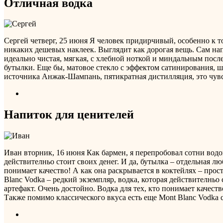
Отличная водка
Сергей
четверг, 25 июня
Я человек придирчивый, особенно к том
никаких дешевых наклеек. Выглядит как дорогая вещь. Сам на
идеально чистая, мягкая, с хлебной ноткой и миндальным по
бутылки. Еще бы, матовое стекло с эффектом сатинирования, ш
источника Анжак-Шампань, пятикратная дистилляция, это чувст
Напиток для ценителей
Иван
вторник, 16 июня
Как бармен, я перепробовал сотни водо
действителньо стоит своих денег. И да, бутылка – отдельная лю
понимает качество! А как она раскрывается в коктейлях – про
Blanc Vodka – редкий экземпляр, водка, которая действителньо 
артефакт. Очень достойно. Водка для тех, кто понимает качест
Также помимо классического вкуса есть еще Mont Blanc Vodka 