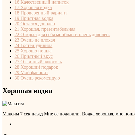
16
Качественный напиток
17
Хорошая водка
18
Проверенный вариант
19
Приятная водка
20
Остался доволен
21
Хорошая, презентабельная
22
Открыл для себя монблан и очень доволен.
23
Очень не плохая
24
Гостей удивила
25
Хорошо пошла
26
Приятный вкус
27
Отличный алкоголь
28
Хороший подарок
29
Мой фаворит
30
Очень рекомендую
Хорошая водка
Максим
7 сек назад
Мне ее подарили. Водка хорошая, мне понра