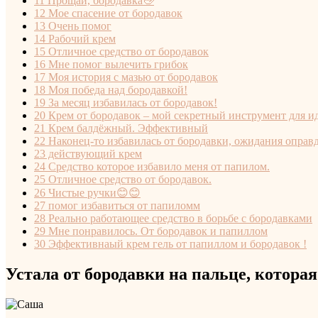
11
Прощай, бородавка👋
12
Мое спасение от бородавок
13
Очень помог
14
Рабочий крем
15
Отличное средство от бородавок
16
Мне помог вылечить грибок
17
Моя история с мазью от бородавок
18
Моя победа над бородавкой!
19
За месяц избавилась от бородавок!
20
Крем от бородавок – мой секретный инструмент для и
21
Крем балдёжный. Эффективный
22
Наконец-то избавилась от бородавки, ожидания оправ
23
действующий крем
24
Средство которое избавило меня от папилом.
25
Отличное средство от бородавок.
26
Чистые ручки😊😊
27
помог избавиться от папиломм
28
Реально работающее средство в борьбе с бородавками
29
Мне понравилось. От бородавок и папиллом
30
Эффективнаый крем гель от папиллом и бородавок !
Устала от бородавки на пальце, котора