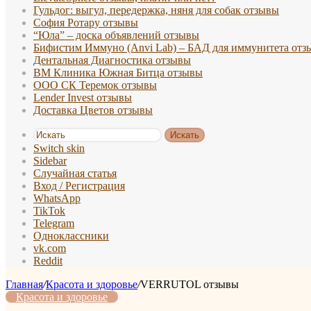
Гульдог: выгул, передержка, няня для собак отзывы
София Ротару отзывы
“Юла” – доска объявлений отзывы
Бифистим Иммуно (Anvi Lab) – БАД для иммунитета отз
Дентальная Диагностика отзывы
ВМ Клиника Южная Битца отзывы
ООО СК Теремок отзывы
Lender Invest отзывы
Доставка Цветов отзывы
Искать
Switch skin
Sidebar
Случайная статья
Вход / Регистрация
WhatsApp
TikTok
Telegram
Одноклассники
vk.com
Reddit
Главная
/
Красота и здоровье
/
VERRUTOL отзывы
Красота и здоровье