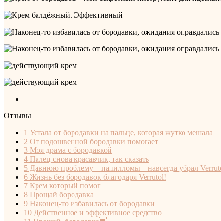
Отзывы
1
Устала от бородавки на пальце, которая жутко мешала
2
От подошвенной бородавки помогает
3
Моя драма с бородавкой
4
Палец снова красавчик, так сказать
5
Давнюю проблему – папилломы – навсегда убрал Verrut
6
Жизнь без бородавок благодаря Verrutol!
7
Крем который помог
8
Прощай бородавка
9
Наконец-то избавилась от бородавки
10
Действенное и эффективное средство