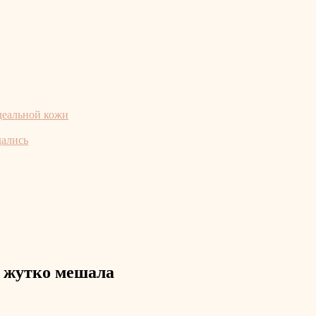
деальной кожи
дались
я жутко мешала