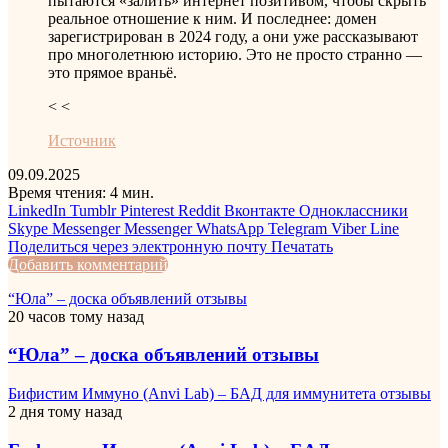
пытаются «залить» интернет позитивом, чтобы скрыть
реальное отношение к ним. И последнее: домен
зарегистрирован в 2024 году, а они уже рассказывают
про многолетнюю историю. Это не просто странно —
это прямое враньё.
< <
Источник
09.09.2025
Время чтения: 4 мин.
LinkedIn
Tumblr
Pinterest
Reddit
Вконтакте
Одноклассники
Skype
Messenger
Messenger
WhatsApp
Telegram
Viber
Line
Поделиться через электронную почту
Печатать
Добавить комментарий
“Юла” – доска объявлений отзывы
20 часов тому назад
“Юла” – доска объявлений отзывы
Бифистим Иммуно (Anvi Lab) – БАД для иммунитета отзывы
2 дня тому назад