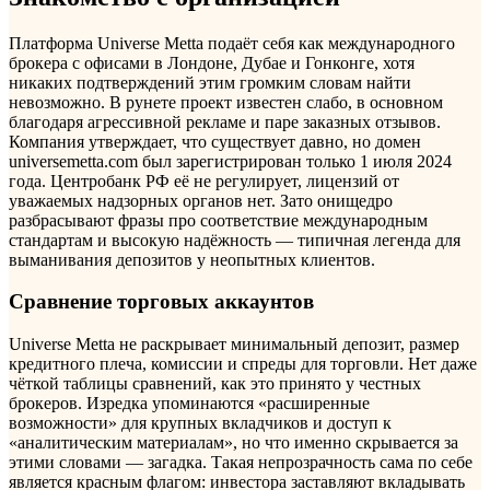
Платформа Universe Metta подаёт себя как международного
брокера с офисами в Лондоне, Дубае и Гонконге, хотя
никаких подтверждений этим громким словам найти
невозможно. В рунете проект известен слабо, в основном
благодаря агрессивной рекламе и паре заказных отзывов.
Компания утверждает, что существует давно, но домен
universemetta.com был зарегистрирован только 1 июля 2024
года. Центробанк РФ её не регулирует, лицензий от
уважаемых надзорных органов нет. Зато онищедро
разбрасывают фразы про соответствие международным
стандартам и высокую надёжность — типичная легенда для
выманивания депозитов у неопытных клиентов.
Сравнение торговых аккаунтов
Universe Metta не раскрывает минимальный депозит, размер
кредитного плеча, комиссии и спреды для торговли. Нет даже
чёткой таблицы сравнений, как это принято у честных
брокеров. Изредка упоминаются «расширенные
возможности» для крупных вкладчиков и доступ к
«аналитическим материалам», но что именно скрывается за
этими словами — загадка. Такая непрозрачность сама по себе
является красным флагом: инвестора заставляют вкладывать