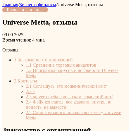
Главная
/
Бизнес и финансы
/
Universe Metta, отзывы
Бизнес и финансы
Universe Metta, отзывы
09.09.2025
Время чтения: 4 мин.
Отзывы
1
Знакомство с организацией
1.1
Сравнение торговых аккаунтов
1.2
Программа бонусов и лояльности Universe
Metta
2
Контакты
2.1
Соглашусь, это мошеннический сайт
2.2
=
2.3
universemetta.com – скам, сомнений нет!
2.4
Фейк контакты, все удалено, внутрь не
попасть, не вывести
2.5
Слишком много признаков скама у Universe
Metta
Знакомство с организацией