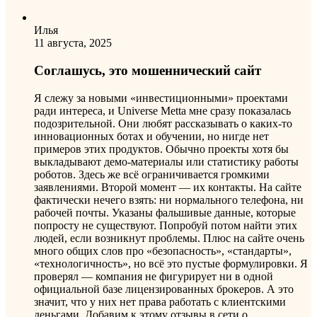
Илья
11 августа, 2025
Соглашусь, это мошеннический сайт
Я слежу за новыми «инвестиционными» проектами
ради интереса, и Universe Metta мне сразу показалась
подозрительной. Они любят рассказывать о каких-то
инновационных ботах и обучении, но нигде нет
примеров этих продуктов. Обычно проекты хотя бы
выкладывают демо-материалы или статистику работы
роботов. Здесь же всё ограничивается громкими
заявлениями. Второй момент — их контакты. На сайте
фактически нечего взять: ни нормального телефона, ни
рабочей почты. Указаны фальшивые данные, которые
попросту не существуют. Попробуй потом найти этих
людей, если возникнут проблемы. Плюс на сайте очень
много общих слов про «безопасность», «стандарты»,
«технологичность», но всё это пустые формулировки. Я
проверял — компания не фигурирует ни в одной
официальной базе лицензированных брокеров. А это
значит, что у них нет права работать с клиентскими
деньгами. Добавим к этому отзывы в сети о