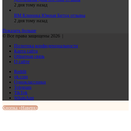
2 дня тому назад
ВМ Клиника Южная Битца отзывы
2 дня тому назад
Показать больше
© Все права защищены 2026 |
Политика конфиденциальности
Карта сайта
Обратная связь
О сайте
Reddit
vk.com
Одноклассники
Telegram
TikTok
WhatsApp
Кнопка «Наверх»