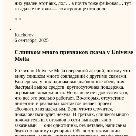
них удален этот акк, лол… а почта тоже фейковая… тут
к гадалке не ходи — лохотронище позорное…
< <
Kucherov
6 сентября, 2025
Слишком много признаков скама у Universe
Metta
Я считаю Universe Metta очередной аферой, потому что
вижу слишком много совпадений с другими скамами.
Во-первых, у них одинаковые шаблонные обещания:
быстрый вывод средств, круглосуточная поддержка,
огромные возможности. Но на деле нет доказательств,
что всё это реально работает. Во-вторых, отсутствие
лицензий и реальных контактов делает проект
абсолютно ненадёжным. Если что-то случится,
пожаловаться будет некуда. В-третьих, слишком много
положительных отзывов в сети выглядят явно
заказными — они однотипны, без деталей, написаны
будто по одному сценарию. Обычно так компании