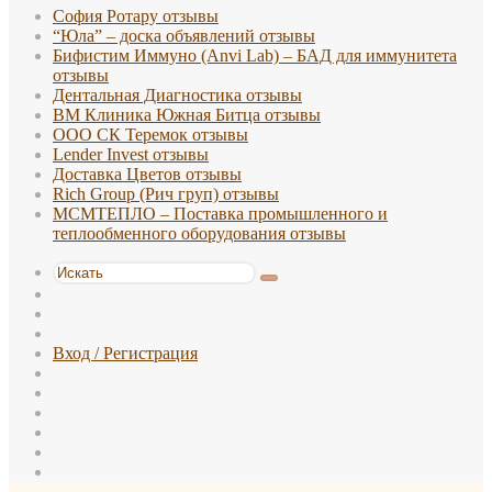
София Ротару отзывы
“Юла” – доска объявлений отзывы
Бифистим Иммуно (Anvi Lab) – БАД для иммунитета
отзывы
Дентальная Диагностика отзывы
ВМ Клиника Южная Битца отзывы
ООО СК Теремок отзывы
Lender Invest отзывы
Доставка Цветов отзывы
Rich Group (Рич груп) отзывы
МСМТЕПЛО – Поставка промышленного и
теплообменного оборудования отзывы
Искать
Switch
skin
Sidebar
Случайная
статья
Вход / Регистрация
WhatsApp
TikTok
Telegram
Одноклассники
vk.com
Reddit