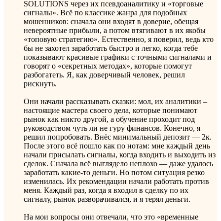
SOLUTIONS через их псевдоаналитику и «торговые
сигналы». Всё по классике жанра для подобных
мошенников: сначала они входят в доверие, обещая
невероятные прибыли, а потом втягивают в их якобы
«топовую стратегию». Естественно, я поверил, ведь кто
бы не захотел заработать быстро и легко, когда тебе
показывают красивые графики с точными сигналами и
говорят о «секретных методах», которые помогут
разбогатеть. Я, как доверчивый человек, решил
рискнуть.
Они начали рассказывать сказки: мол, их аналитики –
настоящие мастера своего дела, которые понимают
рынок как никто другой, а обучение проходит под
руководством чуть ли не гуру финансов. Конечно, я
решил попробовать. Внёс минимальный депозит — 2к.
После этого всё пошло как по нотам: мне каждый день
начали присылать сигналы, когда входить и выходить из
сделок. Сначала всё выглядело неплохо — даже удалось
заработать какие-то деньги. Но потом ситуация резко
изменилась. Их рекомендации начали работать против
меня. Каждый раз, когда я входил в сделку по их
сигналу, рынок разворачивался, и я терял деньги.
На мои вопросы они отвечали, что это «временные