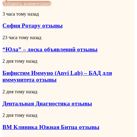
LinkedIn
Tumblr
Pinterest
Reddit
Вконтакте
Одноклассники
Skype
Messenger
Messenger
WhatsApp
Telegram
Viber
Line
Поделиться
Печатать
Добавить комментарий
через
София
3 часа тому назад
электронную
Ротару
почту
отзывы
София Ротару отзывы
“Юла”
23 часа тому назад
–
доска
“Юла” – доска объявлений отзывы
объявлений
отзывы
Бифистим
2 дня тому назад
Иммуно
(Anvi
Бифистим Иммуно (Anvi Lab) – БАД для
Lab)
иммунитета отзывы
–
БАД
Дентальная
2 дня тому назад
для
Диагностика
иммунитета
отзывы
Дентальная Диагностика отзывы
отзывы
ВМ
2 дня тому назад
Клиника
Южная
ВМ Клиника Южная Битца отзывы
Битца
отзывы