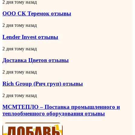
ООО
2 дня тому назад
СК
Теремок
ООО СК Теремок отзывы
отзывы
Lender
2 дня тому назад
Invest
отзывы
Lender Invest отзывы
Доставка
2 дня тому назад
Цветов
отзывы
Доставка Цветов отзывы
Rich
2 дня тому назад
Group
(Рич
Rich Group (Рич груп) отзывы
груп)
отзывы
МСМТЕПЛО
2 дня тому назад
–
Поставка
МСМТЕПЛО – Поставка промышленного и
промышленного
теплообменного оборудования отзывы
и
теплообменного
оборудования
отзывы