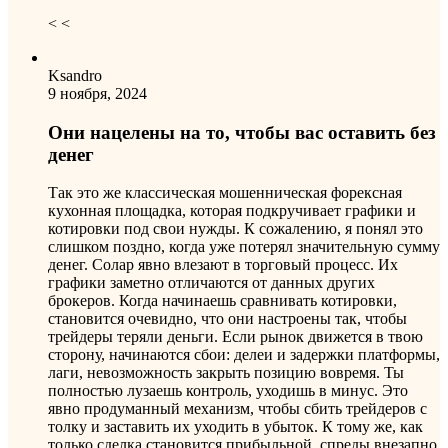
< <
Ksandro
9 ноября, 2024
Они нацелены на то, чтобы вас оставить без
денег
Так это же классическая мошенническая форексная
кухонная площадка, которая подкручивает графики и
котировки под свои нужды. К сожалению, я понял это
слишком поздно, когда уже потерял значительную сумму
денег. Солар явно влезают в торговый процесс. Их
графики заметно отличаются от данных других
брокеров. Когда начинаешь сравнивать котировки,
становится очевидно, что они настроены так, чтобы
трейдеры теряли деньги. Если рынок движется в твою
сторону, начинаются сбои: делеи и задержки платформы,
лаги, невозможность закрыть позицию вовремя. Ты
полностью лузаешь контроль, уходишь в минус. Это
явно продуманный механизм, чтобы сбить трейдеров с
толку и заставить их уходить в убыток. К тому же, как
только сделка становится прибыльной, спреды внезапно