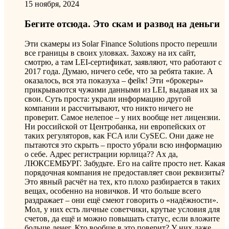
15 ноября, 2024
Бегите отсюда. Это скам и развод на деньги
Эти скамеры из Solar Finance Solutions просто перешли
все границы в своих уловках. Захожу на их сайт,
смотрю, а там LEI-сертификат, заявляют, что работают с
2017 года. Думаю, ничего себе, что за ребята такие. А
оказалось, вся эта показуха – фейк! Эти «брокеры»
прикрываются чужими данными из LEI, выдавая их за
свои. Суть проста: украли информацию другой
компании и рассчитывают, что никто ничего не
проверит. Самое нелепое – у них вообще нет лицензии.
Ни российской от Центробанка, ни европейских от
таких регуляторов, как FCA или CySEC. Они даже не
пытаются это скрыть – просто убрали всю информацию
о себе. Адрес регистрации юрлица?? Ах да,
ЛЮКСЕМБУРГ. Забудьте. Его на сайте просто нет. Какая
порядочная компания не предоставляет свои реквизиты?
Это явный расчёт на тех, кто плохо разбирается в таких
вещах, особенно на новичков. И что больше всего
раздражает – они ещё смеют говорить о «надёжности».
Мол, у них есть личные советчики, крутые условия для
счетов, да ещё и можно повышать статус, если вложите
больше денег. Кто вообще в это поверит? У них даже