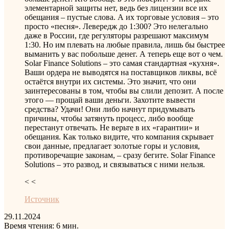
элементарной защиты нет, ведь без лицензии все их
обещания – пустые слова. А их торговые условия – это
просто «песня». Левередж до 1:300? Это нелегально
даже в России, где регуляторы разрешают максимум
1:30. Но им плевать на любые правила, лишь бы быстрее
выманить у вас побольше денег. А теперь еще вот о чем.
Solar Finance Solutions – это самая стандартная «кухня».
Ваши ордера не выводятся на поставщиков ликвы, всё
остаётся внутри их системы. Это значит, что они
заинтересованы в том, чтобы вы слили депозит. А после
этого — прощай ваши деньги. Захотите вывести
средства? Удачи! Они либо начнут придумывать
причины, чтобы затянуть процесс, либо вообще
перестанут отвечать. Не верьте в их «гарантии» и
обещания. Как только видите, что компания скрывает
свои данные, предлагает золотые горы и условия,
противоречащие законам, – сразу бегите. Solar Finance
Solutions – это развод, и связываться с ними нельзя.
< <
Источник
29.11.2024
Время чтения: 6 мин.