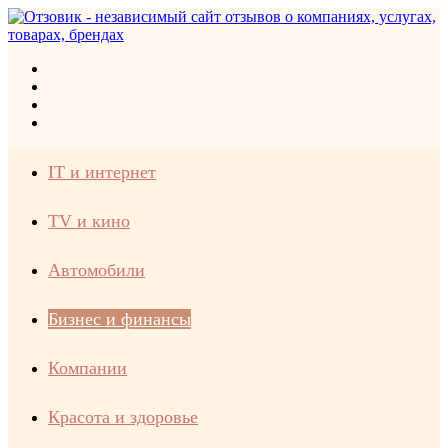
Меню
Искать
Switch
skin
Войти
IT и интернет
TV и кино
Автомобили
Бизнес и финансы
Компании
Красота и здоровье