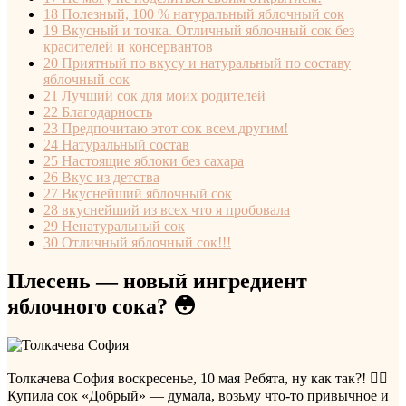
18
Полезный, 100 % натуральный яблочный сок
19
Вкусный и точка. Отличный яблочный сок без
красителей и консервантов
20
Приятный по вкусу и натуральный по составу
яблочный сок
21
Лучший сок для моих родителей
22
Благодарность
23
Предпочитаю этот сок всем другим!
24
Натуральный состав
25
Настоящие яблоки без сахара
26
Вкус из детства
27
Вкуснейший яблочный сок
28
вкуснейший из всех что я пробовала
29
Ненатуральный сок
30
Отличный яблочный сок!!!
Плесень — новый ингредиент
яблочного сока? 😳
Толкачева София
воскресенье, 10 мая
Ребята, ну как так?! 🤦‍♀️
Купила сок «Добрый» — думала, возьму что‑то привычное и