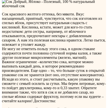
Сок красивого желтого оттенка, без мякоти. Вкус
насыщенный, приятный, чувствуется, что сок изготовлен из
спелых яблок, присутствует натуральная сладость с
кислинкой. Кислинка, кстати, может для кого-то стать
недостатком: дети сестры, например, от яблочного
отказываются, предпочитают нектары с добавленным
сахаром. А нам эта полезная кислинка нравится. Легко пьется,
освежает и утоляет жажду.
Не могу не отметить пользу этого сока, в одном стакане
содержится почти половина суточной нормы калия, а также
другие полезные микроэлементы (железо, магний).
Важное ограничение –количество сока, которое можно
выпивать каждый день, и которое рекомендовано
производителем. Еще одно – то, что больше суток в открытой
упаковке сок не хранится (вот оно, отсутствие консервантов).
Исходя из этого, и стоит рассчитывать, какую упаковку вы
сможете с семьей осилить за сутки. Мы берем литровые, кому-
то пойдет двухлитровка, кому-то и 0,33 хватит. Обратите
внимание также, что хотя в сок и не добавлен сахар, но
спелые яблоки содержат фруктозу, поэтому если вы худеете –
считайте калории!
Достоинства: