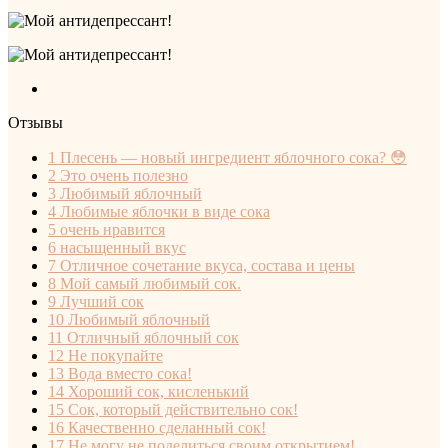
Отзывы
1
Плесень — новый ингредиент яблочного сока? 😳
2
Это очень полезно
3
Любимый яблочный
4
Любимые яблочки в виде сока
5
очень нравится
6
насыщенный вкус
7
Отличное сочетание вкуса, состава и цены
8
Мой самый любимый сок.
9
Лучший сок
10
Любимый яблочный
11
Отличный яблочный сок
12
Не покупайте
13
Вода вместо сока!
14
Хороший сок, кисленький
15
Сок, который действительно сок!
16
Качественно сделанный сок!
17
Не могу не поделиться своим открытием!