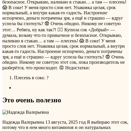
безопасное. Открываю, наливаю в стакан… а там — плесень!
😱 В соке! У меня просто слов нет. Упаковка целая, срок
нормальный, а внутри какая‑то гадость. Настроение
испорчено, деньги потрачены зря, а ещё и страшно — вдруг
успела бы глотнуть? 😨 Очень обидно. Никому не советую
этот…
Ребята, ну как так?! 🤦‍♀️ Купила сок «Добрый» —
думала, возьму что‑то привычное и безопасное. Открываю,
наливаю в стакан… а там — плесень! 😱 В соке! У меня
просто слов нет. Упаковка целая, срок нормальный, а внутри
какая‑то гадость. Настроение испорчено, деньги потрачены
зря, а ещё и страшно — вдруг успела бы глотнуть? 😨 Очень
обидно. Никому не советую этот сок, пока производитель не
разберётся, что происходит. 😡
Недостатки:
Плесень в соке. ?
Это очень полезно
Надежда Валерьевна
13 августа, 2025 год
Я выбираю этот сок,
потому что в нем много витаминов и он натуральных