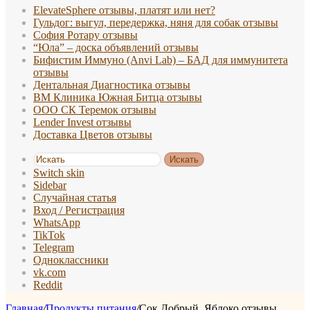
ElevateSphere отзывы, платят или нет?
Гульдог: выгул, передержка, няня для собак отзывы
София Ротару отзывы
“Юла” – доска объявлений отзывы
Бифистим Иммуно (Anvi Lab) – БАД для иммунитета
отзывы
Дентальная Диагностика отзывы
ВМ Клиника Южная Битца отзывы
ООО СК Теремок отзывы
Lender Invest отзывы
Доставка Цветов отзывы
Искать
Switch skin
Sidebar
Случайная статья
Вход / Регистрация
WhatsApp
TikTok
Telegram
Одноклассники
vk.com
Reddit
Главная
/
Продукты питания
/
Сок Добрый, Яблоко отзывы