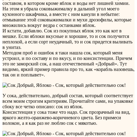
составом, в котором кроме яблок и воды нет лишней химии.
На этом я убрала соковыжималку в дальний угол моего
кухонного шкафчика, а вместе с ним канули в небытие:
отмывание этой соковыжималки и мухи дрозофилы, которые
множились вокруг ведра с останками яблок.
И кстати, добавлю. Сок из покупных яблок это как кот в
мешке. Если яблоки вкусные и хорошие, то и сок получится
неплохой, а если сорт неудачный, то и сок придется выливать
в унитаз.
Методом проб и ошибок я таки нашла сок, который меня
устроил, и по составу и по вкусу, и по консистенции. Причем
это не заморский сок, а наш отечественный «Добрый». Тут
видимо, яркий пример правила про то, как «корабль назовешь,
так он и поплывет».
У сока, действительно, добрый состав, который соответствует
всем моим строгим критериям. Прочитайте сами, на упаковке
сбоку все четко описано: сок из яблок.
Консистенция у сока тоже что надо. Сок прозрачный на вид,
яркого желто-оранжево-коричневого цвета. Без примеси
волокон, а я как раз не люблю сок с мякотью.