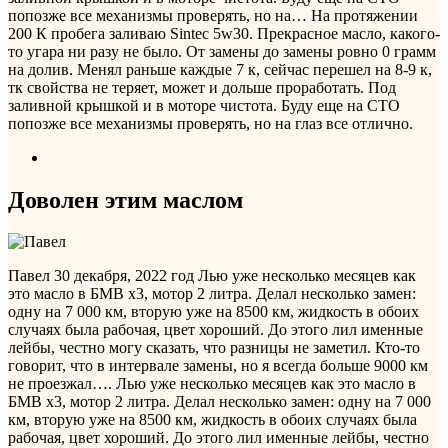
попозже все механизмы проверять, но на…
На протяжении
200 К пробега заливаю Sintec 5w30. Прекрасное масло, какого-
то угара ни разу не было. От замены до замены ровно 0 грамм
на долив. Менял раньше каждые 7 к, сейчас перешел на 8-9 к,
тк свойства не теряет, может и дольше проработать. Под
заливной крышкой и в моторе чистота. Буду еще на СТО
попозже все механизмы проверять, но на глаз все отлично.
Доволен этим маслом
Павел
30 декабря, 2022 год
Лью уже несколько месяцев как
это масло в БМВ х3, мотор 2 литра. Делал несколько замен:
одну на 7 000 км, вторую уже на 8500 км, жидкость в обоих
случаях была рабочая, цвет хороший. До этого лил именные
лейбы, честно могу сказать, что разницы не заметил. Кто-то
говорит, что в интервале замены, но я всегда больше 9000 км
не проезжал….
Лью уже несколько месяцев как это масло в
БМВ х3, мотор 2 литра. Делал несколько замен: одну на 7 000
км, вторую уже на 8500 км, жидкость в обоих случаях была
рабочая, цвет хороший. До этого лил именные лейбы, честно