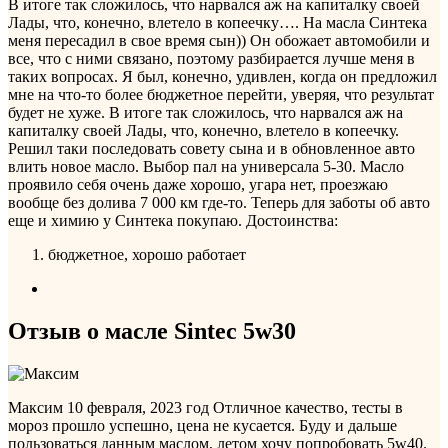
В итоге так сложилось, что нарвался аж на капиталку своей
Лады, что, конечно, влетело в копеечку….
На масла Синтека
меня пересадил в свое время сын)) Он обожает автомобили и
все, что с ними связано, поэтому разбирается лучше меня в
таких вопросах. Я был, конечно, удивлен, когда он предложил
мне на что-то более бюджетное перейти, уверяя, что результат
будет не хуже. В итоге так сложилось, что нарвался аж на
капиталку своей Лады, что, конечно, влетело в копеечку.
Решил таки последовать совету сына и в обновленное авто
влить новое масло. Выбор пал на универсала 5-30. Масло
проявило себя очень даже хорошо, угара нет, проезжаю
вообще без долива 7 000 км где-то. Теперь для заботы об авто
еще и химию у Синтека покупаю.
Достоинства:
бюджетное, хорошо работает
Отзыв о масле Sintec 5w30
Максим
10 февраля, 2023 год
Отличное качество, тесты в
мороз прошло успешно, цена не кусается. Буду и дальше
пользоваться данным маслом, летом хочу попробовать 5w40.