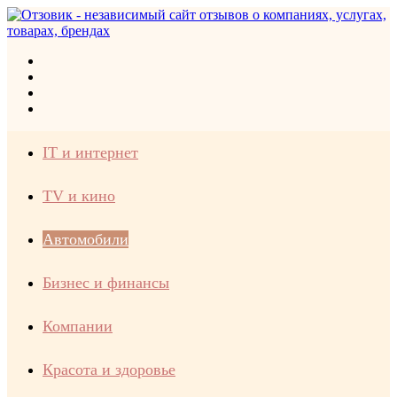
Меню
Искать
Switch
skin
Войти
IT и интернет
TV и кино
Автомобили
Бизнес и финансы
Компании
Красота и здоровье