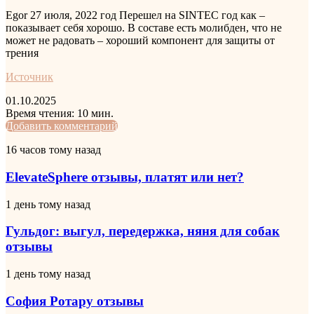
Egor
27 июля, 2022 год
Перешел на SINTEC год как –
показывает себя хорошо. В составе есть молибден, что не
может не радовать – хороший компонент для защиты от
трения
Источник
01.10.2025
Время чтения: 10 мин.
LinkedIn
Tumblr
Pinterest
Reddit
Вконтакте
Одноклассники
Skype
Messenger
Messenger
WhatsApp
Telegram
Viber
Line
Поделиться
Печатать
Добавить комментарий
через
ElevateSphere
16 часов тому назад
электронную
отзывы,
почту
платят
ElevateSphere отзывы, платят или нет?
или
нет?
Гульдог:
1 день тому назад
выгул,
передержка,
Гульдог: выгул, передержка, няня для собак
няня
отзывы
для
собак
София
1 день тому назад
отзывы
Ротару
отзывы
София Ротару отзывы