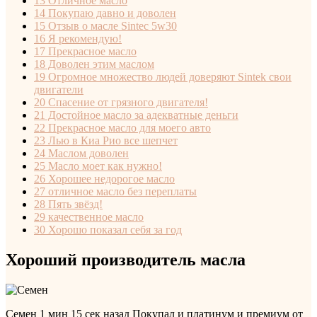
13
Отличное масло
14
Покупаю давно и доволен
15
Отзыв о масле Sintec 5w30
16
Я рекомендую!
17
Прекрасное масло
18
Доволен этим маслом
19
Огромное множество людей доверяют Sintek свои
двигатели
20
Спасение от грязного двигателя!
21
Достойное масло за адекватные деньги
22
Прекрасное масло для моего авто
23
Лью в Киа Рио все шепчет
24
Маслом доволен
25
Масло моет как нужно!
26
Хорошее недорогое масло
27
отличное масло без переплаты
28
Пять звёзд!
29
качественное масло
30
Хорошо показал себя за год
Хороший производитель масла
Семен
1 мин 15 сек назад
Покупал и платинум и премиум от