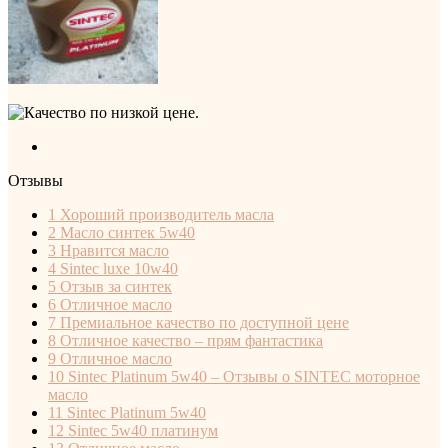
Отзывы
1
Хороший производитель масла
2
Масло синтек 5w40
3
Нравится масло
4
Sintec luxe 10w40
5
Отзыв за синтек
6
Отличное масло
7
Премиальное качество по доступной цене
8
Отличное качество – прям фантастика
9
Отличное масло
10
Sintec Platinum 5w40 – Отзывы о SINTEC моторное
масло
11
Sintec Platinum 5w40
12
Sintec 5w40 платинум