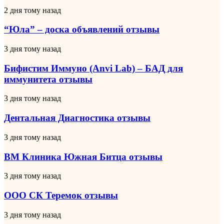
“Юла”
2 дня тому назад
–
доска
“Юла” – доска объявлений отзывы
объявлений
отзывы
Бифистим
3 дня тому назад
Иммуно
(Anvi
Бифистим Иммуно (Anvi Lab) – БАД для
Lab)
иммунитета отзывы
–
БАД
Дентальная
3 дня тому назад
для
Диагностика
иммунитета
отзывы
Дентальная Диагностика отзывы
отзывы
ВМ
3 дня тому назад
Клиника
Южная
ВМ Клиника Южная Битца отзывы
Битца
отзывы
ООО
3 дня тому назад
СК
Теремок
ООО СК Теремок отзывы
отзывы
Lender
3 дня тому назад
Invest