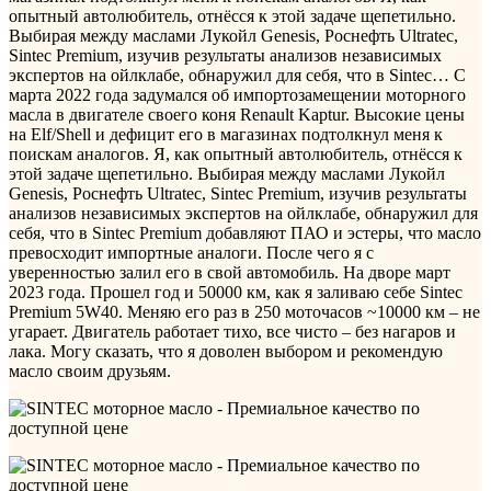
опытный автолюбитель, отнёсся к этой задаче щепетильно.
Выбирая между маслами Лукойл Genesis, Роснефть Ultratec,
Sintec Premium, изучив результаты анализов независимых
экспертов на ойлклабе, обнаружил для себя, что в Sintec…
С
марта 2022 года задумался об импортозамещении моторного
масла в двигателе своего коня Renault Kaptur. Высокие цены
на Elf/Shell и дефицит его в магазинах подтолкнул меня к
поискам аналогов. Я, как опытный автолюбитель, отнёсся к
этой задаче щепетильно. Выбирая между маслами Лукойл
Genesis, Роснефть Ultratec, Sintec Premium, изучив результаты
анализов независимых экспертов на ойлклабе, обнаружил для
себя, что в Sintec Premium добавляют ПАО и эстеры, что масло
превосходит импортные аналоги. После чего я с
уверенностью залил его в свой автомобиль. На дворе март
2023 года. Прошел год и 50000 км, как я заливаю себе Sintec
Premium 5W40. Меняю его раз в 250 моточасов ~10000 км – не
угарает. Двигатель работает тихо, все чисто – без нагаров и
лака. Могу сказать, что я доволен выбором и рекомендую
масло своим друзьям.