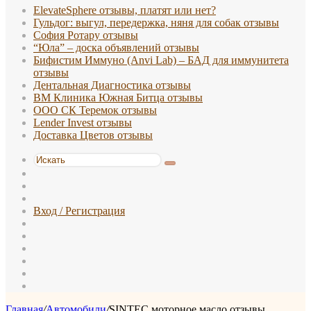
ElevateSphere отзывы, платят или нет?
Гульдог: выгул, передержка, няня для собак отзывы
София Ротару отзывы
“Юла” – доска объявлений отзывы
Бифистим Иммуно (Anvi Lab) – БАД для иммунитета
отзывы
Дентальная Диагностика отзывы
ВМ Клиника Южная Битца отзывы
ООО СК Теремок отзывы
Lender Invest отзывы
Доставка Цветов отзывы
Искать
Switch
skin
Sidebar
Случайная
статья
Вход / Регистрация
WhatsApp
TikTok
Telegram
Одноклассники
vk.com
Reddit
Главная
/
Автомобили
/
SINTEC моторное масло отзывы