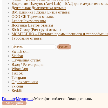
Бифистим Иммуно (Anvi Lab) – БАД для иммунитета отз
Дентальная Диагностика отзывы
ВМ Клиника Южная Битца отзывы
ООО СК Теремок отзывы
Lender Invest отзывы
Доставка Цветов отзывы
Rich Group (Рич груп) отзывы
МСМТЕПЛО – Поставка промышленного и теплообменно
Турбозайм отзывы
Искать
Switch skin
Sidebar
Случайная статья
Вход / Регистрация
WhatsApp
TikTok
Telegram
Одноклассники
vk.com
Reddit
Главная
/
Медицина
/
Мастофит таблетки Эвалар отзывы
Медицина