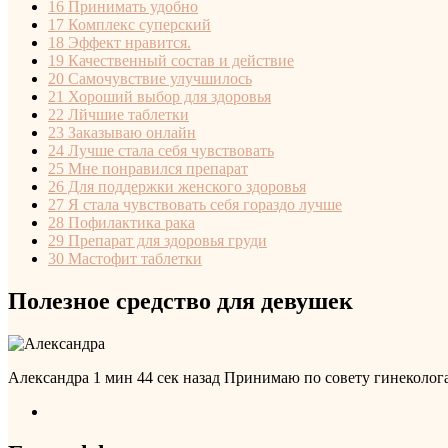
16
Принимать удобно
17
Комплекс суперский
18
Эффект нравится.
19
Качественный состав и действие
20
Самочувствие улучшилось
21
Хороший выбор для здоровья
22
Лйчшие таблетки
23
Заказываю онлайн
24
Лучше стала себя чувствовать
25
Мне понравился препарат
26
Для поддержки женского здоровья
27
Я стала чувствовать себя гораздо лучше
28
Пофилактика рака
29
Препарат для здоровья груди
30
Мастофит таблетки
Полезное средство для девушек
Александра
1 мин 44 сек назад
Принимаю по совету гинеколога 