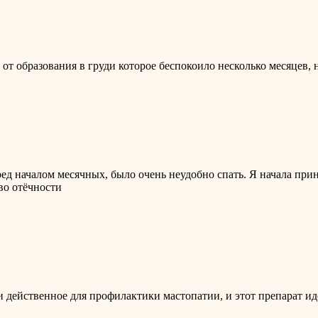
т образования в груди которое беспокоило несколько месяцев, н
ред началом месячных, было очень неудобно спать. Я начала при
во отёчности
и действенное для профилактики мастопатии, и этот препарат и