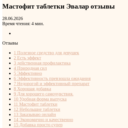
Мастофит таблетки Эвалар отзывы
28.06.2026
Время чтения: 4 мин.
Отзывы
1
Полезное средство для девушек
2
Есть эффект
3
действенная профилактика
4
Природная сил
5
Эффективно
6
Эффективность превзошла ожидания
7
Недорогой и эффективный препарат
8
Хорошая добавка
9
Для хорошего самочувствия.
10
Удобная форма выпуска
11
Мастофит таблетки
12
Небольшие таблетки
13
Заказываю онлайн
14
Экономично и качественно
15
Добавка просто супер