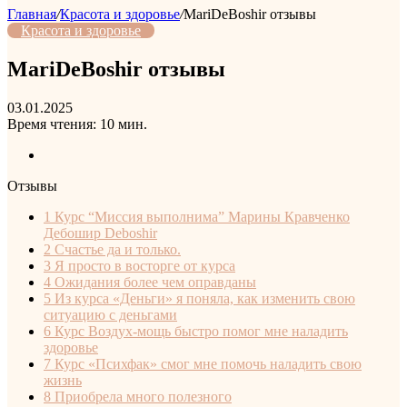
Главная
/
Красота и здоровье
/
MariDeBoshir отзывы
Красота и здоровье
MariDeBoshir отзывы
03.01.2025
Время чтения: 10 мин.
Отзывы
1
Курс “Миссия выполнима” Марины Кравченко
Дебошир Deboshir
2
Счастье да и только.
3
Я просто в восторге от курса
4
Ожидания более чем оправданы
5
Из курса «Деньги» я поняла, как изменить свою
ситуацию c деньгами
6
Курс Воздух-мощь быстро помог мне наладить
здоровье
7
Курс «Психфак» смог мне помочь наладить свою
жизнь
8
Приобрела много полезного