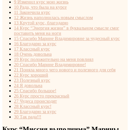
9
Изменил курс мою жизнь
10
Рада, что была на курсе
11
Закончила курс
12
Жизнь наполнилась новым смыслом
13
Крутой курс, благодарю
14
Курс “Энергия жизни” в буквальном смысле смог
поставить меня на ноги
15
Спасибо Марине Владимировне за чудесный курс
16
Благодарю за курс
17
Классный курс
18
Очень довольна
19
Курс положительно на меня повлиял
20
Спасибо Марине Владимировне!
21
Поняла много чего нового и полезного для себя
22
Курс хороший
23
Полезный курс
24
Я довольна
25
Спасибо большое!
26
Курс просто прекрасный
27
Чудеса происходят
28
Классный курс!
29
Благодарю за курс
30
Так рада!!!
Курс “Миссия выполнима” Марины