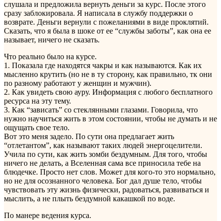
слушала и предложила вернуть деньги за курс. После этого
сразу заблокировала. Я написала в службу поддержки о
возврате. Деньги вернули с пожеланиями в виде проклятий.
Сказать, что я была в шоке от ее “службы заботы”, как она ее
называет, ничего не сказать.
Что реально было на курсе.
1. Показала где находятся чакры и как называются. Как их
мысленно крутить (но не в ту сторону, как правильно, тк они
по разному работают у женщин и мужчин).
2. Как увидеть свою ауру. Информация с любого бесплатного
ресурса на эту тему.
3. Как “зависать” со стеклянными глазами. Говорила, что
нужно научиться жить в этом состоянии, чтобы не думать и не
ощущать свое тело.
Вот это меня задело. По сути она предлагает жить
“отлетантом”, как называют таких людей энергоцелители.
Учила по сути, как жить зомби бездумным. Для того, чтобы
ничего не делать, а Вселенная сама все приносила тебе на
блюдечке. Просто нет слов. Может для кого-то это нормально,
но не для осознанного человека. Бог дал душе тело, чтобы
чувствовать эту жизнь физически, радоваться, развиваться и
мыслить, а не плыть бездумной какашкой по воде.
По манере ведения курса.