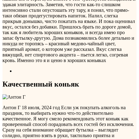
эдакая элитарность. Заметив, что гости как-то слишком
интенсивно стали опустошать эту тару, я понял, что прямо-
таки обязан продегустировать напиток. Налил, слегка
прикрыв донышко, чисто покатать на языке. И пока оценивал
вкус, остался без добавки. Пришлось брать по дороге домой,
так как я любитель хороших коньяков, и всегда имею про
запас бутылку-другую. Дома познакомились более детально и
никуда не торопясь – красивый медово-чайный цвет,
приятный аромат, о котором уже рассказал. Вкус слегка
вяжущий, нет спиртового акцента – пьется легко, согревая
кровь. Именно это я и ценю в хороших коньяках
Качественный коньяк
Антон Г
18 июля, 2024 год
Если уж покупать алкоголь на
праздник, то выбирать нужно что-то действительно
качественное. Я могу смело рекомендовать этот коньяк как
проверенный способ порадовать всех гостей без исключения.
Сразу на себя внимание обращает бутылка – выглядит
солидно, приятно взять в руки, тактильно приятна и