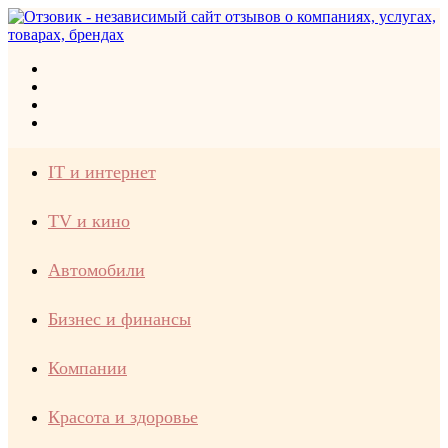
Меню
Искать
Switch
skin
Войти
IT и интернет
TV и кино
Автомобили
Бизнес и финансы
Компании
Красота и здоровье