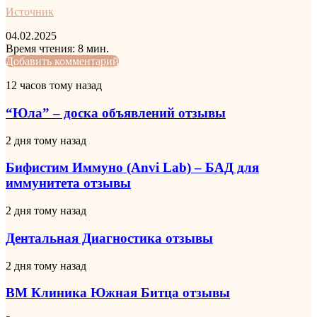
Источник
04.02.2025
Время чтения: 8 мин.
LinkedIn
Tumblr
Pinterest
Reddit
Вконтакте
Одноклассники
Skype
Messenger
Messenger
WhatsApp
Telegram
Viber
Line
Поделиться
Печатать
Добавить комментарий
через
“Юла”
12 часов тому назад
электронную
–
почту
доска
“Юла” – доска объявлений отзывы
объявлений
отзывы
Бифистим
2 дня тому назад
Иммуно
(Anvi
Бифистим Иммуно (Anvi Lab) – БАД для
Lab)
иммунитета отзывы
–
БАД
Дентальная
2 дня тому назад
для
Диагностика
иммунитета
отзывы
Дентальная Диагностика отзывы
отзывы
ВМ
2 дня тому назад
Клиника
Южная
ВМ Клиника Южная Битца отзывы
Битца
отзывы