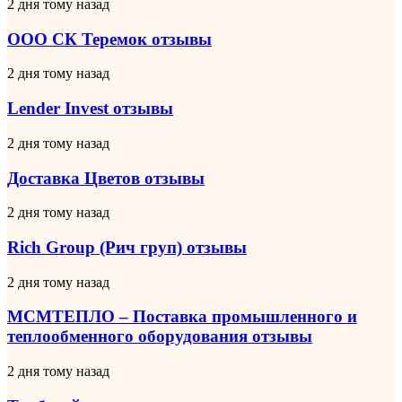
ООО
2 дня тому назад
СК
Теремок
ООО СК Теремок отзывы
отзывы
Lender
2 дня тому назад
Invest
отзывы
Lender Invest отзывы
Доставка
2 дня тому назад
Цветов
отзывы
Доставка Цветов отзывы
Rich
2 дня тому назад
Group
(Рич
Rich Group (Рич груп) отзывы
груп)
отзывы
МСМТЕПЛО
2 дня тому назад
–
Поставка
МСМТЕПЛО – Поставка промышленного и
промышленного
теплообменного оборудования отзывы
и
теплообменного
Турбозайм
2 дня тому назад
оборудования
отзывы
отзывы