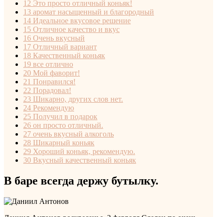
12
Это просто отличный коньяк!
13
аромат насыщенный и благородный
14
Идеальное вкусовое решение
15
Отличное качество и вкус
16
Очень вкусный
17
Отличный вариант
18
Качественный коньяк
19
все отлично
20
Мой фаворит!
21
Понравился!
22
Порадовал!
23
Шикарно, других слов нет.
24
Рекомендую
25
Получил в подарок
26
он просто отличный.
27
очень вкусный алкоголь
28
Шикарный коньяк
29
Хороший коньяк, рекомендую.
30
Вкусный качественный коньяк
В баре всегда держу бутылку.