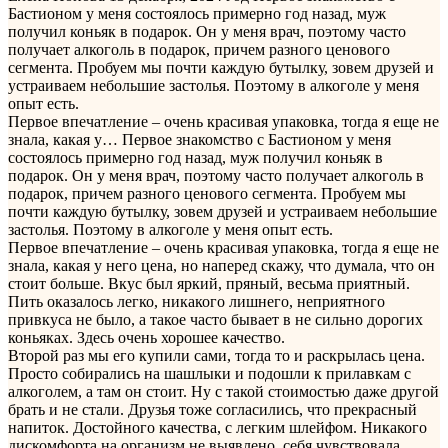
Бастионом у меня состоялось примерно год назад, муж
получил коньяк в подарок. Он у меня врач, поэтому часто
получает алкоголь в подарок, причем разного ценового
сегмента. Пробуем мы почти каждую бутылку, зовем друзей и
устраиваем небольшие застолья. Поэтому в алкоголе у меня
опыт есть.
Первое впечатление – очень красивая упаковка, тогда я еще не
знала, какая у…
Первое знакомство с Бастионом у меня
состоялось примерно год назад, муж получил коньяк в
подарок. Он у меня врач, поэтому часто получает алкоголь в
подарок, причем разного ценового сегмента. Пробуем мы
почти каждую бутылку, зовем друзей и устраиваем небольшие
застолья. Поэтому в алкоголе у меня опыт есть.
Первое впечатление – очень красивая упаковка, тогда я еще не
знала, какая у него цена, но наперед скажу, что думала, что он
стоит больше. Вкус был яркий, пряный, весьма приятный.
Пить оказалось легко, никакого лишнего, неприятного
привкуса не было, а такое часто бывает в не сильно дорогих
коньяках. Здесь очень хорошее качество.
Второй раз мы его купили сами, тогда то и раскрылась цена.
Просто собирались на шашлыки и подошли к прилавкам с
алкоголем, а там он стоит. Ну с такой стоимостью даже другой
брать и не стали. Друзья тоже согласились, что прекрасный
напиток. Достойного качества, с легким шлейфом. Никакого
дискомфорта на организм не выявлено, себя чувствовала