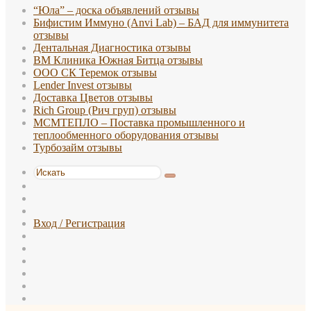
“Юла” – доска объявлений отзывы
Бифистим Иммуно (Anvi Lab) – БАД для иммунитета
отзывы
Дентальная Диагностика отзывы
ВМ Клиника Южная Битца отзывы
ООО СК Теремок отзывы
Lender Invest отзывы
Доставка Цветов отзывы
Rich Group (Рич груп) отзывы
МСМТЕПЛО – Поставка промышленного и
теплообменного оборудования отзывы
Турбозайм отзывы
Искать
Switch
skin
Sidebar
Случайная
статья
Вход / Регистрация
WhatsApp
TikTok
Telegram
Одноклассники
vk.com
Reddit