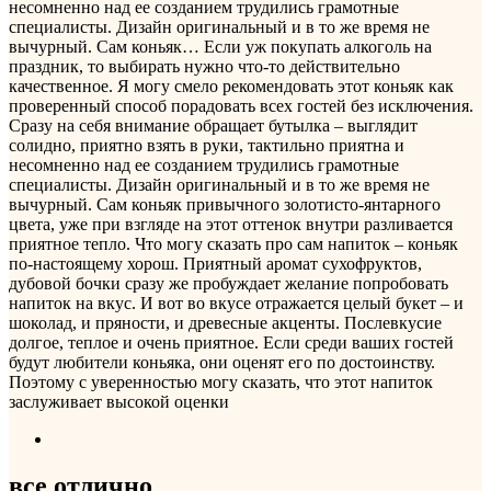
несомненно над ее созданием трудились грамотные
специалисты. Дизайн оригинальный и в то же время не
вычурный. Сам коньяк…
Если уж покупать алкоголь на
праздник, то выбирать нужно что-то действительно
качественное. Я могу смело рекомендовать этот коньяк как
проверенный способ порадовать всех гостей без исключения.
Сразу на себя внимание обращает бутылка – выглядит
солидно, приятно взять в руки, тактильно приятна и
несомненно над ее созданием трудились грамотные
специалисты. Дизайн оригинальный и в то же время не
вычурный. Сам коньяк привычного золотисто-янтарного
цвета, уже при взгляде на этот оттенок внутри разливается
приятное тепло. Что могу сказать про сам напиток – коньяк
по-настоящему хорош. Приятный аромат сухофруктов,
дубовой бочки сразу же пробуждает желание попробовать
напиток на вкус. И вот во вкусе отражается целый букет – и
шоколад, и пряности, и древесные акценты. Послевкусие
долгое, теплое и очень приятное. Если среди ваших гостей
будут любители коньяка, они оценят его по достоинству.
Поэтому с уверенностью могу сказать, что этот напиток
заслуживает высокой оценки
все отлично