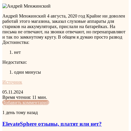
Андрей Менжинский
4 августа, 2020 год
Крайне ни доволен
работай этого магазина, заказал слуховые аппараты для
стариков на аккумуляторах, прислали на батарейках. На
письма не отвечают, на звонки отвечают, но перенаправляют
и так по замкнутому кругу. В общем я думаю просто развод
Достоинства:
нет
Недостатки:
одни минусы
Источник
05.11.2024
Время чтения: 11 мин.
LinkedIn
Tumblr
Pinterest
Reddit
Вконтакте
Одноклассники
Skype
Messenger
Messenger
WhatsApp
Telegram
Viber
Line
Поделиться
Печатать
Добавить комментарий
через
ElevateSphere
1 день тому назад
электронную
отзывы,
почту
платят
ElevateSphere отзывы, платят или нет?
или