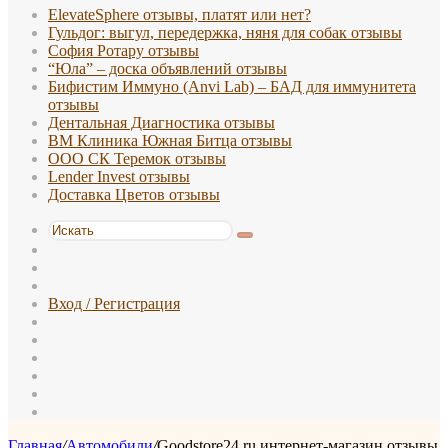
ElevateSphere отзывы, платят или нет?
Гульдог: выгул, передержка, няня для собак отзывы
София Ротару отзывы
“Юла” – доска объявлений отзывы
Бифистим Иммуно (Anvi Lab) – БАД для иммунитета
отзывы
Дентальная Диагностика отзывы
ВМ Клиника Южная Битца отзывы
ООО СК Теремок отзывы
Lender Invest отзывы
Доставка Цветов отзывы
Искать
Switch
skin
Sidebar
Случайная
статья
Вход / Регистрация
WhatsApp
TikTok
Telegram
Одноклассники
vk.com
Reddit
Главная
/
Автомобили
/
Goodstore24.ru интернет-магазин отзывы