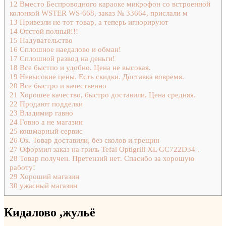
12
Вместо Беспроводного караоке микрофон со встроенной
колонкой WSTER WS-668, заказ № 33664, прислали м
13
Привезли не тот товар, а теперь игнорируют
14
Отстой полный!!!
15
Надувательство
16
Сплошное наедалово и обман!
17
Сплошной развод на деньги!
18
Все быстпо и удобно. Цена не высокая.
19
Невысокие цены. Есть скидки. Доставка вовремя.
20
Все быстро и качественно
21
Хорошее качество, быстро доставили. Цена средняя.
22
Продают подделки
23
Владимир гавно
24
Говно а не магазин
25
кошмарный сервис
26
Ок. Товар доставили, без сколов и трещин
27
Оформил заказ на гриль Tefal Optigrill XL GC722D34 .
28
Товар получен. Претензий нет. Спасибо за хорошую
работу!
29
Хороший магазин
30
ужасный магазин
Кидалово ,жульё