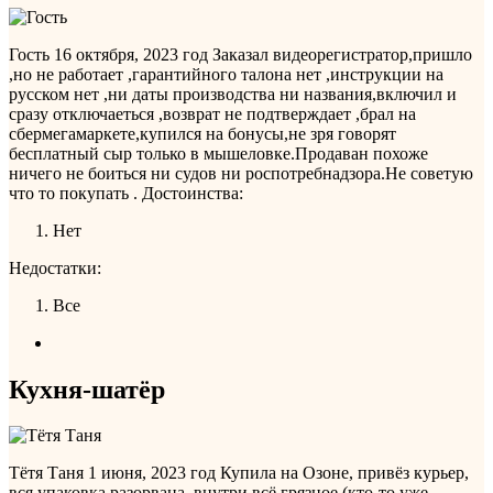
Гость
16 октября, 2023 год
Заказал видеорегистратор,пришло
,но не работает ,гарантийного талона нет ,инструкции на
русском нет ,ни даты производства ни названия,включил и
сразу отключаеться ,возврат не подтверждает ,брал на
сбермегамаркете,купился на бонусы,не зря говорят
бесплатный сыр только в мышеловке.Продаван похоже
ничего не боиться ни судов ни роспотребнадзора.Не советую
что то покупать .
Достоинства:
Нет
Недостатки:
Все
Кухня-шатёр
Тётя Таня
1 июня, 2023 год
Купила на Озоне, привёз курьер,
вся упаковка разорвана, внутри всё грязное (кто-то уже