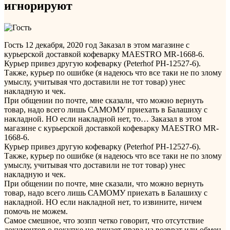
игнорируют
Гость
12 декабря, 2020 год
Заказал в этом магазине с
курьерской доставкой кофеварку MAESTRO MR-1668-6.
Курьер привез другую кофеварку (Peterhof PH-12527-6).
Также, курьер по ошибке (я надеюсь что все таки не по злому
умыслу, учитывая что доставили не тот товар) унес
накладную и чек.
При общении по почте, мне сказали, что можно вернуть
товар, надо всего лишь САМОМУ приехать в Балашиху с
накладной. НО если накладной нет, то…
Заказал в этом
магазине с курьерской доставкой кофеварку MAESTRO MR-
1668-6.
Курьер привез другую кофеварку (Peterhof PH-12527-6).
Также, курьер по ошибке (я надеюсь что все таки не по злому
умыслу, учитывая что доставили не тот товар) унес
накладную и чек.
При общении по почте, мне сказали, что можно вернуть
товар, надо всего лишь САМОМУ приехать в Балашиху с
накладной. НО если накладной нет, то извините, ничем
помочь не можем.
Самое смешное, что зозпп четко говорит, что отсутствие
документов о покупке не лишает права на возврат или обмен