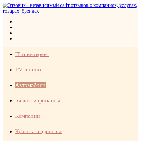
Меню
Искать
Switch
skin
Войти
IT и интернет
TV и кино
Автомобили
Бизнес и финансы
Компании
Красота и здоровье