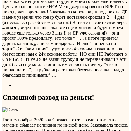
посылка все еще в москве и будет в моем городе еще только…
Цены вроде не плохие НО! Менеджер откровенно ВРЕТ по
поводу даты доставки! Заказывал скороварку в подарок на ДР
и меня уверили что товар будет доставлен сроком в 2 – 4 дня!
(я несколько раз об этом спросил!) В итоге на сайте сдэк через
4 дня я увидел что посылка все еще в москве и будет в моем
городе еще только через 3 дня!!! (а ДР уже сегодня!) + они
просят 100% предоплату! это тоже “-” …в итоге придется
дарить картинку, а не сам подарок… И еще “вишенка на
торте” Эта “компания” гудссторе>24< своим названием как
бы говорит нам о 24ч режиме работы, НО они НЕ Работают в
Сб и Вс! (НИ РАЗУ не взяли трубку и не перезванивали в эти
дни!) ….а еще когда звонишь им спросить почему “что-то
пошло не так”, в трубке играет такая бесячая песенка “наадо
благодарно принимать”….
Сплошной развод на деньги!
Гость
6 ноября, 2020 год
Согласна с отзывами о том, что
магазин сбывает неликвид по низкой цене. Заказывала трекер,
доставка курьером. Привезли товар даже без чеков. Просто