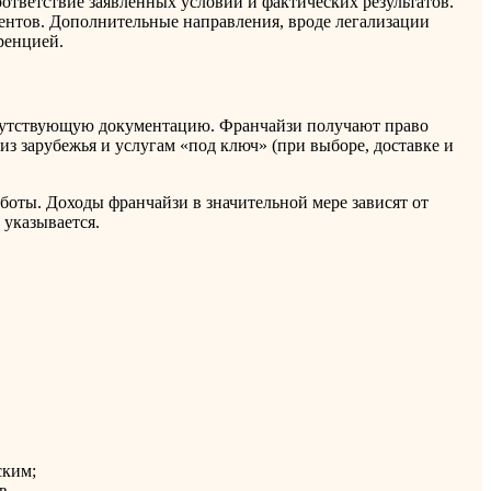
ответствие заявленных условий и фактических результатов.
иентов. Дополнительные направления, вроде легализации
ренцией.
опутствующую документацию. Франчайзи получают право
из зарубежья и услугам «под ключ» (при выборе, доставке и
боты. Доходы франчайзи в значительной мере зависят от
указывается.
ским;
в.