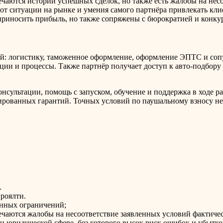
чаются истории успешных сделок, но также есть жалобы на несо
 от ситуации на рынке и умения самого партнёра привлекать кл
 приносить прибыль, но также сопряжены с бюрократией и конку
ций: логистику, таможенное оформление, оформление ЭПТС и с
ции и процессы. Также партнёр получает доступ к авто-подбору 
нсультации, помощь с запуском, обучение и поддержка в ходе ра
ированных гарантий. Точных условий по паушальному взносу не 
.
роялти.
енных ограничений;
ечаются жалобы на несоответствие заявленных условий фактиче
и юридической сфере, без которого высок риск ошибок и убытко