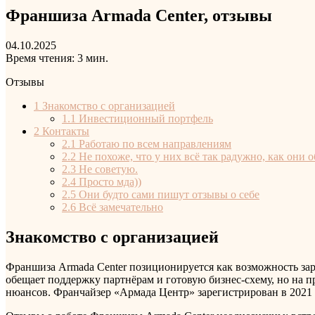
Франшиза Armada Center, отзывы
04.10.2025
Время чтения: 3 мин.
Отзывы
1
Знакомство с организацией
1.1
Инвестиционный портфель
2
Контакты
2.1
Работаю по всем направлениям
2.2
Не похоже, что у них всё так радужно, как они 
2.3
Не советую.
2.4
Просто мда))
2.5
Они будто сами пишут отзывы о себе
2.6
Всё замечательно
Знакомство с организацией
Франшиза Armada Center позиционируется как возможность зар
обещает поддержку партнёрам и готовую бизнес-схему, но на 
нюансов. Франчайзер «Армада Центр» зарегистрирован в 2021 