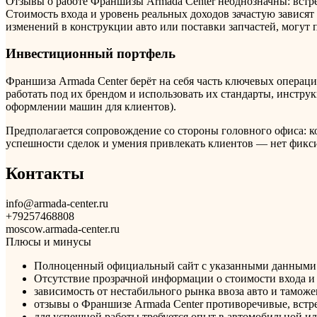
Отзывы о работе Франшизы Armada Center неоднозначны: встре
Стоимость входа и уровень реальных доходов зачастую зависят
изменений в конструкции авто или поставки запчастей, могут
Инвестиционный портфель
Франшиза Armada Center берёт на себя часть ключевых опера
работать под их брендом и использовать их стандарты, инструк
оформлении машин для клиентов).
Предполагается сопровождение со стороны головного офиса: ко
успешности сделок и умения привлекать клиентов — нет фикс
Контакты
info@armada-center.ru
+79257468808
moscow.armada-center.ru
Плюсы и минусы
Полноценный официальный сайт с указанными данными
Отсутствие прозрачной информации о стоимости входа и 
зависимость от нестабильного рынка ввоза авто и тамож
отзывы о Франшизе Armada Center противоречивые, встр
для успешной работы требуется опыт в автомобильной ил