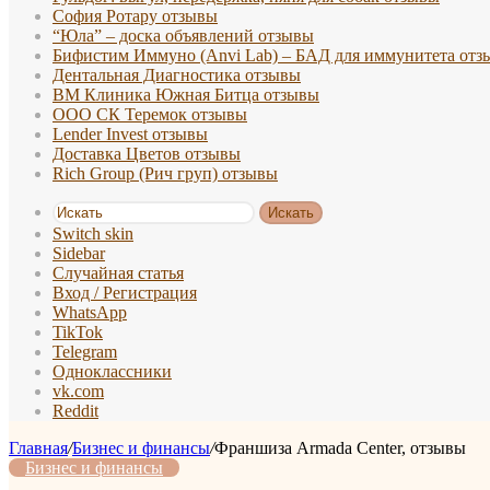
София Ротару отзывы
“Юла” – доска объявлений отзывы
Бифистим Иммуно (Anvi Lab) – БАД для иммунитета отз
Дентальная Диагностика отзывы
ВМ Клиника Южная Битца отзывы
ООО СК Теремок отзывы
Lender Invest отзывы
Доставка Цветов отзывы
Rich Group (Рич груп) отзывы
Искать
Switch skin
Sidebar
Случайная статья
Вход / Регистрация
WhatsApp
TikTok
Telegram
Одноклассники
vk.com
Reddit
Главная
/
Бизнес и финансы
/
Франшиза Armada Center, отзывы
Бизнес и финансы