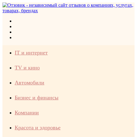
Меню
Искать
Switch
skin
Войти
IT и интернет
TV и кино
Автомобили
Бизнес и финансы
Компании
Красота и здоровье