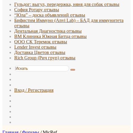
Гульдог: выгул, передержка, няня для собак отзывы
София Ротару отзывы
“Юла” – доска объявлений отзывы
Бифистим Иммуно (Anvi Lab) – БАД для иммунитета
отзывы
Дентальная Диагностика отзывы
ВМ Клиника Южная Битца отзывы
ООО СК Теремок отзывы
Lender Invest отзывы
Доставка Цветов отзывы
Rich Group (Рич груп) отзывы
Искать
Switch
skin
Sidebar
Случайная
статья
Вход / Регистрация
WhatsApp
TikTok
Telegram
Одноклассники
vk.com
Reddit
Главная
/
Форумы
/
MicRef