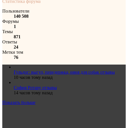
Статистика форума
Пользователи
140 508
Форумы
1
Темы
871
Ответы
24
Метки тем
76
Гульдог: выгул, передержка, няня для собак отзывы
10 часов тому назад
София Ротару отзывы
14 часов тому назад
Показать больше