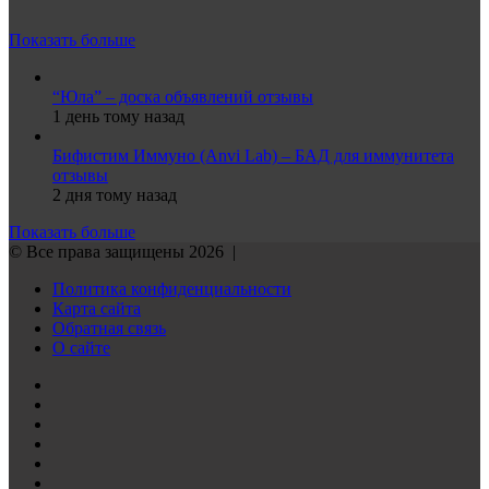
Показать больше
“Юла” – доска объявлений отзывы
1 день тому назад
Бифистим Иммуно (Anvi Lab) – БАД для иммунитета
отзывы
2 дня тому назад
Показать больше
© Все права защищены 2026 |
Политика конфиденциальности
Карта сайта
Обратная связь
О сайте
Reddit
vk.com
Одноклассники
Telegram
TikTok
WhatsApp