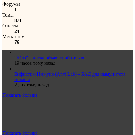
Форумы
1
Темы
871
Ответы
24
Метки тем
76
“Юла” – доска объявлений отзывы
19 часов тому назад
Бифистим Иммуно (Anvi Lab) – БАД для иммунитета
отзывы
2 дня тому назад
Показать больше
Показать больше