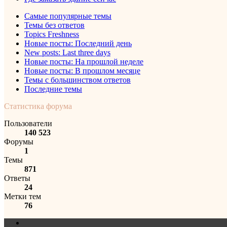
Самые популярные темы
Темы без ответов
Topics Freshness
Новые посты: Последний день
New posts: Last three days
Новые посты: На прошлой неделе
Новые посты: В прошлом месяце
Темы с большинством ответов
Последние темы
Статистика форума
Пользователи
140 523
Форумы
1
Темы
871
Ответы
24
Метки тем
76