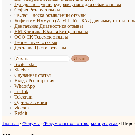
Гульдог: выгул, передержка, няня для собак отзывы
София Ротару отзывы
“Юла” – доска объявлений отзывы
Бифистим Иммуно (Anvi Lab) – БАД для иммунитета отз
Дентальная Диагностика отзывы
ВМ Клиника Южная Битца отзывы
ООО СК Теремок отзывы
Lender Invest отзывы
Доставка Цветов отзывы
Искать
Switch skin
Sidebar
Случайная статья
Вход / Регистрация
WhatsApp
TikTok
Telegram
Одноклассники
vk.com
Reddit
Главная
/
Форумы
/
Форум отзывов о товарах и услугах
/
Широк