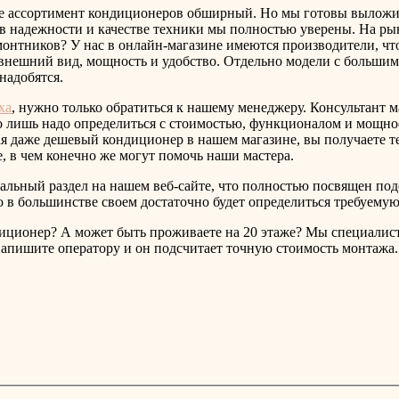
ине ассортимент кондиционеров обширный. Но мы готовы выложи
 надежности и качестве техники мы полностью уверены. На рын
емонтников? У нас в онлайн-магазине имеются производители, ч
 внешний вид, мощность и удобство. Отдельно модели с больши
надобятся.
ха
, нужно только обратиться к нашему менеджеру. Консультант 
ько лишь надо определиться с стоимостью, функционалом и мощ
ая даже дешевый кондиционер в нашем магазине, вы получаете т
, в чем конечно же могут помочь наши мастера.
альный раздел на нашем веб-сайте, что полностью посвящен под
ко в большинстве своем достаточно будет определиться требуем
диционер? А может быть проживаете на 20 этаже? Мы специалис
 Напишите оператору и он подсчитает точную стоимость монтажа.