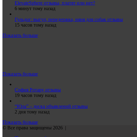
ElevateSphere отзывы, платят или нет?
6 минут тому назад
Гульдог: выгул, передержка, няня для собак отзывы
15 часов тому назад
Показать больше
Показать больше
София Ротару отзывы
19 часов тому назад
“Юла” – доска объявлений отзывы
2 дня тому назад
Показать больше
© Все права защищены 2026 |