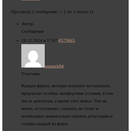
Просмотр 1 сообщения - с 1 по 1 (всего 1)
Автор
Сообщения
18.12.2024 в 17:47
#573665
sonnick84
Участник
Каждая фирма, которая покупает металлолом,
предлагает особые, комфортные условия, в том
числе демонтаж, а кроме того вывоз. Тем не
менее, естественно, спешить не стоит и
необходимо внимательно оценить репутацию и
отзывы каждой из фирм.