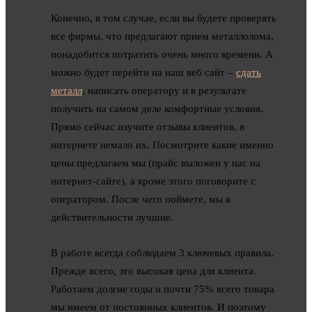
Конечно, в том случае, если вы будете проверять
все фирмы, что предлагают прием металлолома,
понадобится потратить очень много времени. А
можно будет перейти на наш веб сайт –
сдать
металл
, написать оператору и в результате
получить на самом деле комфортные условия.
Прямо сейчас изучите отзывы клиентов, в
интернете немало их. Посмотрите какие именно
цены предлагаем мы (прайс выложен у нас на
интернет-сайте), а кроме этого поговорите с
оператором. После чего поймете, мы в
действительности лучшие.
В работе всегда соблюдаем 3 ключевых правила.
Прежде всего, это высокая цена для клиента.
Работаем долгие годы и почти 75% всего товара
мы имеем от постоянных клиентов. И поэтому