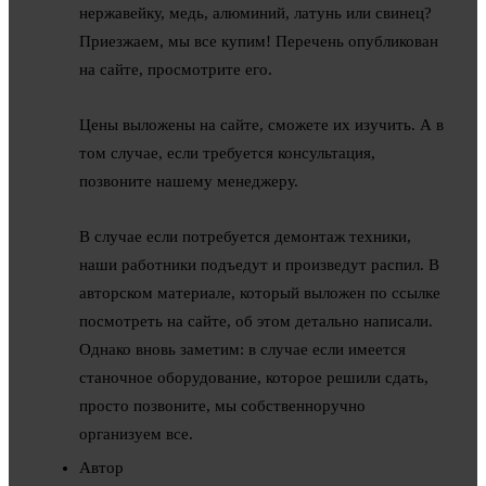
нержавейку, медь, алюминий, латунь или свинец?
Приезжаем, мы все купим! Перечень опубликован
на сайте, просмотрите его.
Цены выложены на сайте, сможете их изучить. А в
том случае, если требуется консультация,
позвоните нашему менеджеру.
В случае если потребуется демонтаж техники,
наши работники подъедут и произведут распил. В
авторском материале, который выложен по ссылке
посмотреть на сайте, об этом детально написали.
Однако вновь заметим: в случае если имеется
станочное оборудование, которое решили сдать,
просто позвоните, мы собственноручно
организуем все.
Автор