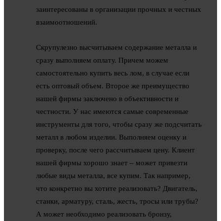
заинтересованы в организации прочных и честных
взаимоотношений.
Скрупулезно высчитываем содержание металла и
сразу выполняем оплату. Причем можем
самостоятельно купить весь лом, в случае если
есть оптовый объем. Второе же преимущество
нашей фирмы заключено в объективности и
честности. У нас имеются самые современные
инструменты для того, чтобы сразу же подсчитать
металл в любом изделии. Выполняем оценку и
проверку, после чего рассчитываем цену. Клиент
нашей фирмы хорошо знает – может привезти
любые виды металла, все купим. Так например,
что конкретно вы хотите реализовать? Двигатель,
станки, арматуру, сталь, жесть, тросы или трубы?
А может необходимо реализовать бронзу,