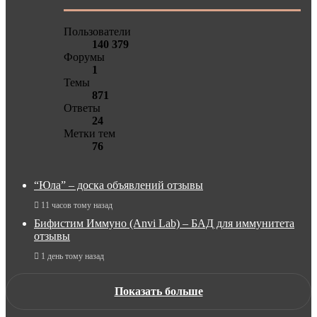
Пользователи
140 379
Форумы
1
Темы
871
Ответы
24
Метки тем
76
“Юла” – доска объявлений отзывы
11 часов тому назад
Бифистим Иммуно (Anvi Lab) – БАД для иммунитета
отзывы
1 день тому назад
Показать больше