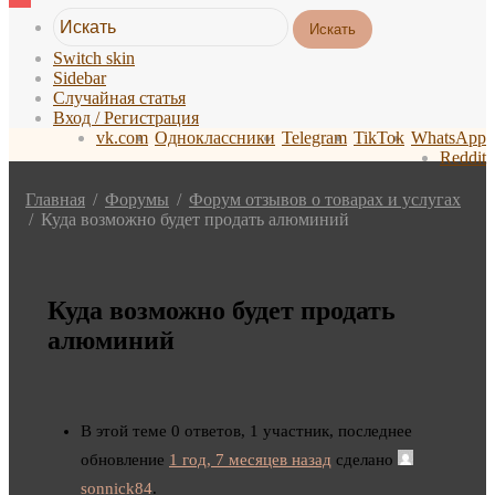
Искать
Switch skin
Sidebar
Случайная статья
Вход / Регистрация
vk.com
Одноклассники
Telegram
TikTok
WhatsApp
Reddit
Главная
/
Форумы
/
Форум отзывов о товарах и услугах
/
Куда возможно будет продать алюминий
Куда возможно будет продать
алюминий
В этой теме 0 ответов, 1 участник, последнее
обновление
1 год, 7 месяцев назад
сделано
sonnick84
.