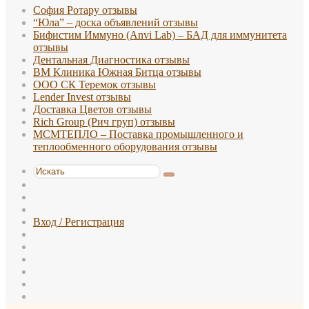
София Ротару отзывы
“Юла” – доска объявлений отзывы
Бифистим Иммуно (Anvi Lab) – БАД для иммунитета
отзывы
Дентальная Диагностика отзывы
ВМ Клиника Южная Битца отзывы
ООО СК Теремок отзывы
Lender Invest отзывы
Доставка Цветов отзывы
Rich Group (Рич груп) отзывы
МСМТЕПЛО – Поставка промышленного и
теплообменного оборудования отзывы
Искать
Switch
skin
Sidebar
Случайная
статья
Вход / Регистрация
WhatsApp
TikTok
Telegram
Одноклассники
vk.com
Reddit