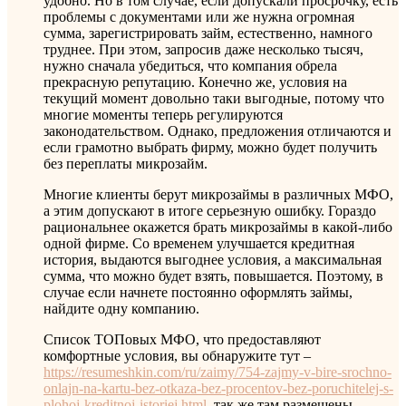
удобно. Но в том случае, если допускали просрочку, есть
проблемы с документами или же нужна огромная
сумма, зарегистрировать займ, естественно, намного
труднее. При этом, запросив даже несколько тысяч,
нужно сначала убедиться, что компания обрела
прекрасную репутацию. Конечно же, условия на
текущий момент довольно таки выгодные, потому что
многие моменты теперь регулируются
законодательством. Однако, предложения отличаются и
если грамотно выбрать фирму, можно будет получить
без переплаты микрозайм.
Многие клиенты берут микрозаймы в различных МФО,
а этим допускают в итоге серьезную ошибку. Гораздо
рациональнее окажется брать микрозаймы в какой-либо
одной фирме. Со временем улучшается кредитная
история, выдаются выгоднее условия, а максимальная
сумма, что можно будет взять, повышается. Поэтому, в
случае если начнете постоянно оформлять займы,
найдите одну компанию.
Список ТОПовых МФО, что предоставляют
комфортные условия, вы обнаружите тут –
https://resumeshkin.com/ru/zaimy/754-zajmy-v-bire-srochno-
onlajn-na-kartu-bez-otkaza-bez-procentov-bez-poruchitelej-s-
plohoj-kreditnoj-istoriej.html
, так же там размещены