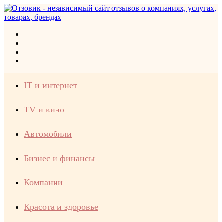
Меню
Искать
Switch
skin
Войти
IT и интернет
TV и кино
Автомобили
Бизнес и финансы
Компании
Красота и здоровье