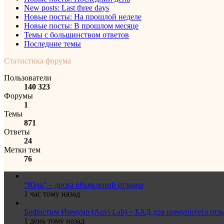
New posts: Last three days
Новые посты: На прошлой неделе
Новые посты: В прошлом месяце
Темы с большинством ответов
Последние темы
Статистика форума
Пользователи
140 323
Форумы
1
Темы
871
Ответы
24
Метки тем
76
“Юла” – доска объявлений отзывы
1 час тому назад
Бифистим Иммуно (Anvi Lab) – БАД для иммунитета отз
1 день тому назад