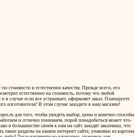
по стоимости и естественно качеству. Прежде всего, его
посмотрит естественно на стоимость, потому что любой
и в случае если все устраивает, оформляет заказ. Планируете
го изготовителя? В этом случае заходите в наш магазин!
lopes.ru для того, чтобы увидеть выбор, цены и конечно способы
 работаем и отлично понимаем, порой понадобиться может что-
о в большинстве своем к нам на сайт заходят заказчики, что
ь такие разделы на нашем интернет сайте, упаковки из картона
о-либо? Тогда взгляните на категории, упаковки для: