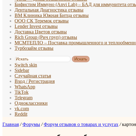
Бифистим Иммуно (Anvi Lab) – БАД для иммунитета отз
Дентальная Диагностика отзывы
ВМ Клиника Южная Битца отзывы
ООО СК Теремок отзывы
Lender Invest отзывы
Доставка Цветов отзывы
Rich Group (Рич груп) отзывы
МСМТЕПЛО – Поставка промышленного и теплообменно
Турбозайм отзывы
Искать
Switch skin
Sidebar
Случайная статья
Вход / Регистрация
WhatsApp
TikTok
Telegram
Одноклассники
vk.com
Reddit
Главная
/
Форумы
/
Форум отзывов о товарах и услугах
/
картон