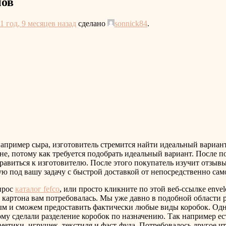
нов
1 год, 9 месяцев назад
сделано
sonnick84
.
например сыра, изготовитель стремится найти идеальный вариант 
ине, потому как требуется подобрать идеальный вариант. После 
авиться к изготовителю. После этого покупатель изучит отзывы 
ю под вашу задачу с быстрой доставкой от непосредственно само
прос
каталог fefco
, или просто кликните по этой веб-ссылке enve
из картона вам потребовалась. Мы уже давно в подобной области
ым и сможем предоставить фактически любые виды коробок. Однак
у сделали разделение коробок по назначению. Так например ест
метики, игрушек, текстиля и фаст-фуда. Потребовалось другое чт