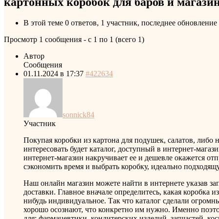
картонных коробок для баров и магази
В этой теме 0 ответов, 1 участник, последнее обновление
Просмотр 1 сообщения - с 1 по 1 (всего 1)
Автор
Сообщения
01.11.2024 в 17:37
#422634
sonnick84
Участник
Покупая коробки из картона для подушек, салатов, либо 
интересовать будет каталог, доступный в интернет-магаз
интернет-магазин накручивает ее и дешевле окажется отпр
сэкономить время и выбрать коробку, идеально подходящу
Наш онлайн магазин можете найти в интернете указав за
доставки. Главное вначале определитесь, какая коробка 
нибудь индивидуальное. Так что каталог сделали огромн
хорошо осознают, что конкретно им нужно. Именно поэтом
для: фармацевтики, кондитерских изделий, запчастей, кос