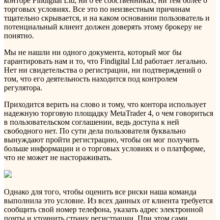
конторе Findigital Ltd, ни о ее собственниках, ни тем более о
торговых условиях. Все это по неизвестным причинам
тщательно скрывается, и на каком основании пользователь и
потенциальный клиент должен доверять этому брокеру не
понятно.
Мы не нашли ни одного документа, который мог бы
гарантировать нам и то, что Findigital Ltd работает легально.
Нет ни свидетельства о регистрации, ни подтверждений о
том, что его деятельность находится под контролем
регулятора.
Приходится верить на слово и тому, что контора использует
надежную торговую площадку MetaTrader 4, о чем говориться
в пользовательском соглашении, ведь доступа к ней
свободного нет. По сути дела пользователя буквально
вынуждают пройти регистрацию, чтобы он мог получить
больше информации и о торговых условиях и о платформе,
что не может не настораживать.
Однако для того, чтобы оценить все риски наша команда
выполнила это условие. Из всех данных от клиента требуется
сообщить свой номер телефона, указать адрес электронной
почты и уточнить страну регистрации. При этом сами