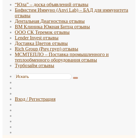
“Юла” – доска объявлений отзывы
Бифистим Иммуно (Anvi Lab) – БАД для иммунитета
отзывы
Дентальная Диагностика отзывы
ВМ Клиника Южная Битца отзывы
ООО СК Теремок отзывы
Lender Invest отзывы
Доставка Цветов отзывы
Rich Group (Рич груп) отзывы
МСМТЕПЛО – Поставка промышленного и
теплообменного оборудования отзывы
Турбозайм отзывы
Искать
Switch
skin
Sidebar
Случайная
статья
Вход / Регистрация
WhatsApp
TikTok
Telegram
Одноклассники
vk.com
Reddit