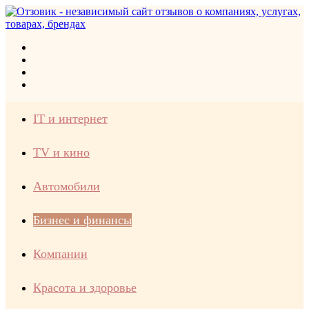
Меню
Искать
Switch
skin
Войти
IT и интернет
TV и кино
Автомобили
Бизнес и финансы
Компании
Красота и здоровье