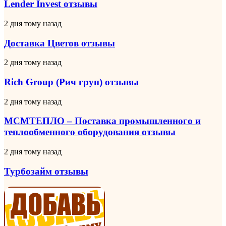
отзывы
Lender Invest отзывы
Доставка
2 дня тому назад
Цветов
отзывы
Доставка Цветов отзывы
Rich
2 дня тому назад
Group
(Рич
Rich Group (Рич груп) отзывы
груп)
отзывы
МСМТЕПЛО
2 дня тому назад
–
Поставка
МСМТЕПЛО – Поставка промышленного и
промышленного
теплообменного оборудования отзывы
и
теплообменного
Турбозайм
2 дня тому назад
оборудования
отзывы
отзывы
Турбозайм отзывы