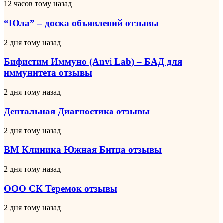
“Юла”
12 часов тому назад
электронную
–
почту
доска
“Юла” – доска объявлений отзывы
объявлений
отзывы
Бифистим
2 дня тому назад
Иммуно
(Anvi
Бифистим Иммуно (Anvi Lab) – БАД для
Lab)
иммунитета отзывы
–
БАД
Дентальная
2 дня тому назад
для
Диагностика
иммунитета
отзывы
Дентальная Диагностика отзывы
отзывы
ВМ
2 дня тому назад
Клиника
Южная
ВМ Клиника Южная Битца отзывы
Битца
отзывы
ООО
2 дня тому назад
СК
Теремок
ООО СК Теремок отзывы
отзывы
Lender
2 дня тому назад
Invest