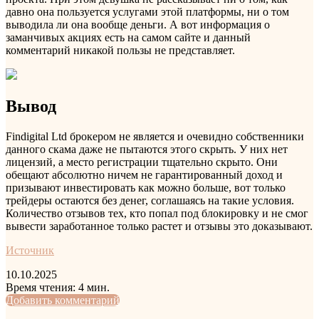
давно она пользуется услугами этой платформы, ни о том
выводила ли она вообще деньги. А вот информация о
заманчивых акциях есть на самом сайте и данный
комментарий никакой пользы не представляет.
Вывод
Findigital Ltd брокером не является и очевидно собственники
данного скама даже не пытаются этого скрыть. У них нет
лицензий, а место регистрации тщательно скрыто. Они
обещают абсолютно ничем не гарантированный доход и
призывают инвестировать как можно больше, вот только
трейдеры остаются без денег, соглашаясь на такие условия.
Количество отзывов тех, кто попал под блокировку и не смог
вывести заработанное только растет и отзывы это доказывают.
Источник
10.10.2025
Время чтения: 4 мин.
LinkedIn
Tumblr
Pinterest
Reddit
Вконтакте
Одноклассники
Skype
Messenger
Messenger
WhatsApp
Telegram
Viber
Line
Поделиться
Печатать
Добавить комментарий
через