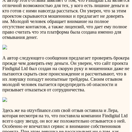
А автор этого отзыва заявляет о том, что Findigital Ltd является
отличной возможностью для тех, у кого есть лишние деньги и
кто готов с ними навсегда расстаться. Он уверен, что за этим
проектом скрываются мошенники и предлагает не доверять
им. Молодой человек обращает внимание на полное
отсутствие контактов, а также лицензий, что дает ему полное
право считать что эта платформа была создана именно для
отмывания денег.
А автор следующего сообщения предлагает проверять брокера
прежде чем доверять ему деньги. Он уверен, что сайт проекта
Findigital Ltd был создан на скорую руку и мошенники даже не
пытаются скрыть свое происхождение и рассчитывают, что в
их ловушку попадут неопытные трейдеры. Своим отзывом
молодой человек пытается предупредить об опасности и
призывает отказаться от сотрудничества.
Здесь же на otzyvfinance.com свой отзыв оставила и Лера,
которая несмотря на то, что поставила компании Findigital Ltd
всего одну звезду, он все же положительно отзывается о ней.
Особенно ее впечатлил сервис и внимание собственников
проекта. При этом девушка не рассказывает ни о том, как