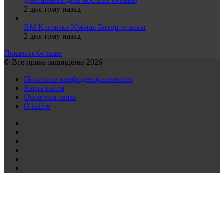
Дентальная Диагностика отзывы
2 дня тому назад
ВМ Клиника Южная Битца отзывы
2 дня тому назад
Показать больше
© Все права защищены 2026 |
Политика конфиденциальности
Карта сайта
Обратная связь
О сайте
Reddit
vk.com
Одноклассники
Telegram
TikTok
WhatsApp
Кнопка
«Наверх»