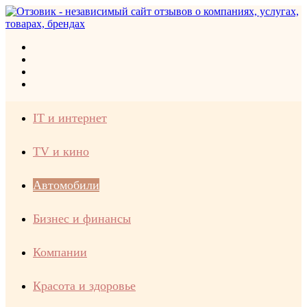
Меню
Искать
Switch
skin
Войти
IT и интернет
TV и кино
Автомобили
Бизнес и финансы
Компании
Красота и здоровье