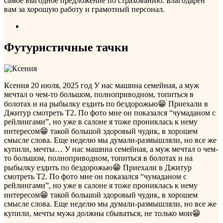
самое выгодное предложение по страхованию. Благодарен
вам за хорошую работу и грамотный персонал.
Футуристичные тачки
Ксения
20 июля, 2025 год
У нас машина семейная, а муж
мечтал о чем-то большом, полноприводном, топиться в
болотах и на рыбылку ездить по бездорожью😁 Приехали в
Джитур смотреть Т2. По фото мне он показался “чумаданом с
рейлингами”, но уже в салоне я тоже прониклась к нему
интересом😁 такой большой здоровый чудик, в хорошем
смысле слова. Еще неделю мы думали-размышляли, но все же
купили, мечты…
У нас машина семейная, а муж мечтал о чем-
то большом, полноприводном, топиться в болотах и на
рыбылку ездить по бездорожью😁 Приехали в Джитур
смотреть Т2. По фото мне он показался “чумаданом с
рейлингами”, но уже в салоне я тоже прониклась к нему
интересом😁 такой большой здоровый чудик, в хорошем
смысле слова. Еще неделю мы думали-размышляли, но все же
купили, мечты мужа должны сбываться, не только мои😁