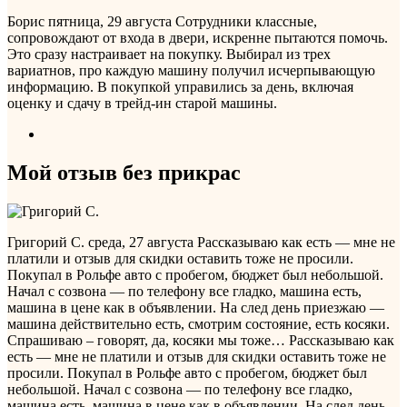
Борис
пятница, 29 августа
Сотрудники классные,
сопровождают от входа в двери, искренне пытаются помочь.
Это сразу настраивает на покупку. Выбирал из трех
вариатнов, про каждую машину получил исчерпывающую
информацию. В покупкой управились за день, включая
оценку и сдачу в трейд-ин старой машины.
Мой отзыв без прикрас
Григорий С.
среда, 27 августа
Рассказываю как есть — мне не
платили и отзыв для скидки оставить тоже не просили.
Покупал в Рольфе авто с пробегом, бюджет был небольшой.
Начал с созвона — по телефону все гладко, машина есть,
машина в цене как в объявлении. На след день приезжаю —
машина действительно есть, смотрим состояние, есть косяки.
Спрашиваю – говорят, да, косяки мы тоже…
Рассказываю как
есть — мне не платили и отзыв для скидки оставить тоже не
просили. Покупал в Рольфе авто с пробегом, бюджет был
небольшой. Начал с созвона — по телефону все гладко,
машина есть, машина в цене как в объявлении. На след день