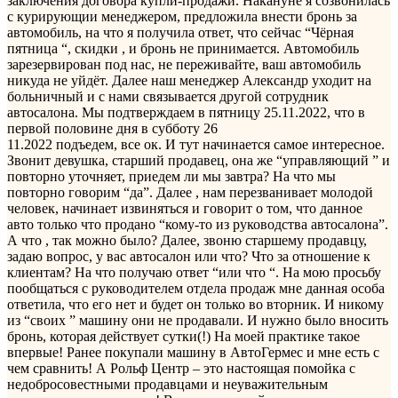
заключения договора купли-продажи. Накануне я созвонилась
с курирующии менеджером, предложила внести бронь за
автомобиль, на что я получила ответ, что сейчас “Чёрная
пятница “, скидки , и бронь не принимается. Автомобиль
зарезервирован под нас, не переживайте, ваш автомобиль
никуда не уйдёт. Далее наш менеджер Александр уходит на
больничный и с нами связывается другой сотрудник
автосалона. Мы подтверждаем в пятницу 25.11.2022, что в
первой половине дня в субботу 26
11.2022 подъедем, все ок. И тут начинается самое интересное.
Звонит девушка, старший продавец, она же “управляющий ” и
повторно уточняет, приедем ли мы завтра? На что мы
повторно говорим “да”. Далее , нам перезванивает молодой
человек, начинает извиняться и говорит о том, что данное
авто только что продано “кому-то из руководства автосалона”.
А что , так можно было? Далее, звоню старшему продавцу,
задаю вопрос, у вас автосалон или что? Что за отношение к
клиентам? На что получаю ответ “или что “. На мою просьбу
пообщаться с руководителем отдела продаж мне данная особа
ответила, что его нет и будет он только во вторник. И никому
из “своих ” машину они не продавали. И нужно было вносить
бронь, которая действует сутки(!) На моей практике такое
впервые! Ранее покупали машину в АвтоГермес и мне есть с
чем сравнить! А Рольф Центр – это настоящая помойка с
недобросовестными продавцами и неуважительным