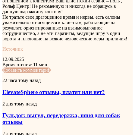
отношением к клиентам! Ваш клиентский сервис – ноль ,
Рольф Центр! Не рекомендую и никогда не обращусь в
данную шаражкину контору!
Не тратьте свое драгоценное время и нервы, есть салоны
уважительно относящиеся к клиентам, работающие на
результат, ориентированные на взаимовыгодное
сотрудничество, а не эти паразиты, ведущие игру в одни
ворота и плюющие на всякие человеческие меры приличия!
Источник
12.09.2025
Время чтения: 11 мин.
LinkedIn
Tumblr
Pinterest
Reddit
Вконтакте
Одноклассники
Skype
Messenger
Messenger
WhatsApp
Telegram
Viber
Line
Поделиться
Печатать
Добавить комментарий
через
ElevateSphere
22 часа тому назад
электронную
отзывы,
почту
платят
ElevateSphere отзывы, платят или нет?
или
нет?
Гульдог:
2 дня тому назад
выгул,
передержка,
Гульдог: выгул, передержка, няня для собак
няня
отзывы
для
собак
София
2 дня тому назад