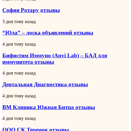
отзывы
Ротару
отзывы
София Ротару отзывы
“Юла”
3 дня тому назад
–
доска
“Юла” – доска объявлений отзывы
объявлений
отзывы
Бифистим
4 дня тому назад
Иммуно
(Anvi
Бифистим Иммуно (Anvi Lab) – БАД для
Lab)
иммунитета отзывы
–
БАД
Дентальная
4 дня тому назад
для
Диагностика
иммунитета
отзывы
Дентальная Диагностика отзывы
отзывы
ВМ
4 дня тому назад
Клиника
Южная
ВМ Клиника Южная Битца отзывы
Битца
отзывы
ООО
4 дня тому назад
СК
Теремок
ООО СК Теремок отзывы