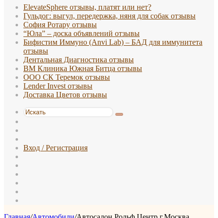
ElevateSphere отзывы, платят или нет?
Гульдог: выгул, передержка, няня для собак отзывы
София Ротару отзывы
“Юла” – доска объявлений отзывы
Бифистим Иммуно (Anvi Lab) – БАД для иммунитета
отзывы
Дентальная Диагностика отзывы
ВМ Клиника Южная Битца отзывы
ООО СК Теремок отзывы
Lender Invest отзывы
Доставка Цветов отзывы
Искать
Switch
skin
Sidebar
Случайная
статья
Вход / Регистрация
WhatsApp
TikTok
Telegram
Одноклассники
vk.com
Reddit
Главная
/
Автомобили
/
Автосалон Рольф Центр г.Москва