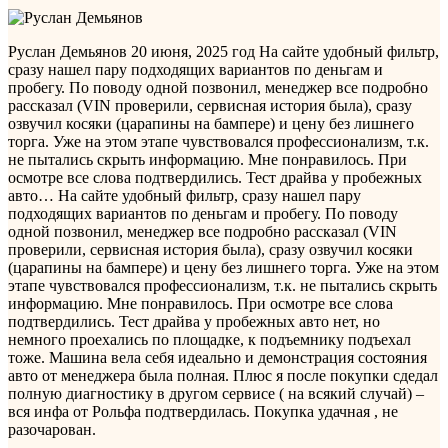
Руслан Демьянов
20 июня, 2025 год
На сайте удобный фильтр,
сразу нашел пару подходящих вариантов по деньгам и
пробегу. По поводу одной позвонил, менеджер все подробно
рассказал (VIN проверили, сервисная история была), сразу
озвучил косяки (царапины на бампере) и цену без лишнего
торга. Уже на этом этапе чувствовался профессионализм, т.к.
не пытались скрыть информацию. Мне понравилось. При
осмотре все слова подтвердились. Тест драйва у пробежных
авто…
На сайте удобный фильтр, сразу нашел пару
подходящих вариантов по деньгам и пробегу. По поводу
одной позвонил, менеджер все подробно рассказал (VIN
проверили, сервисная история была), сразу озвучил косяки
(царапины на бампере) и цену без лишнего торга. Уже на этом
этапе чувствовался профессионализм, т.к. не пытались скрыть
информацию. Мне понравилось. При осмотре все слова
подтвердились. Тест драйва у пробежных авто нет, но
немного проехались по площадке, к подъемнику подъехал
тоже. Машина вела себя идеально и демонстрация состояния
авто от менеджера была полная. Плюс я после покупки сдедал
полную диагностику в другом сервисе ( на всякий случай) –
вся инфа от Рольфа подтвердилась. Покупка удачная , не
разочарован.