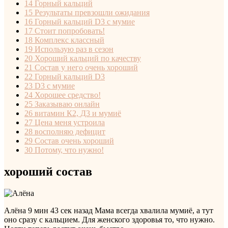
14
Горный кальций
15
Результаты превзошли ожидания
16
Горный кальций D3 с мумие
17
Стоит попробовать!
18
Комплекс классный
19
Использую раз в сезон
20
Хороший кальций по качеству
21
Состав у него очень хороший
22
Горный кальций D3
23
D3 с мумие
24
Хорошее средство!
25
Заказываю онлайн
26
витамин К2, Д3 и мумиё
27
Цена меня устроила
28
восполняю дефицит
29
Состав очень хороший
30
Потому, что нужно!
хороший состав
Алёна
9 мин 43 сек назад
Мама всегда хвалила мумиё, а тут
оно сразу с кальцием. Для женского здоровья то, что нужно.