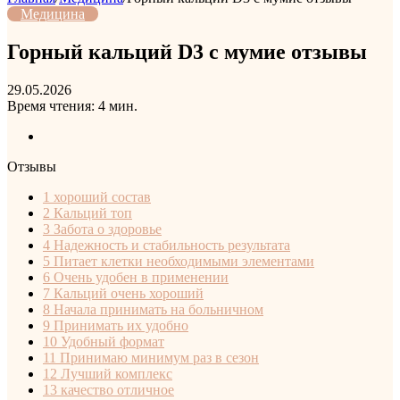
Медицина
Горный кальций D3 с мумие отзывы
29.05.2026
Время чтения: 4 мин.
Отзывы
1
хороший состав
2
Кальций топ
3
Забота о здоровье
4
Надежность и стабильность результата
5
Питает клетки необходимыми элементами
6
Очень удобен в применении
7
Кальций очень хороший
8
Начала принимать на больничном
9
Принимать их удобно
10
Удобный формат
11
Принимаю минимум раз в сезон
12
Лучший комплекс
13
качество отличное