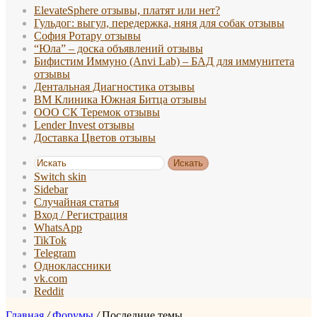
ElevateSphere отзывы, платят или нет?
Гульдог: выгул, передержка, няня для собак отзывы
София Ротару отзывы
“Юла” – доска объявлений отзывы
Бифистим Иммуно (Anvi Lab) – БАД для иммунитета
отзывы
Дентальная Диагностика отзывы
ВМ Клиника Южная Битца отзывы
ООО СК Теремок отзывы
Lender Invest отзывы
Доставка Цветов отзывы
Искать
Switch skin
Sidebar
Случайная статья
Вход / Регистрация
WhatsApp
TikTok
Telegram
Одноклассники
vk.com
Reddit
Главная
/
Форумы
/
Последние темы