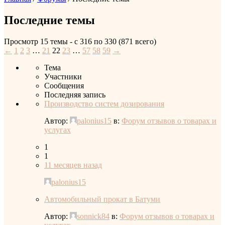
Последние темы
Просмотр 15 темы - с 316 по 330 (871 всего)
←
1
2
3
…
21
22
23
…
57
58
59
→
Тема
Участники
Сообщения
Последняя запись
Производство систем дозирования
Автор:
palonius15
в:
Форум отзывов о товарах и
услугах
1
1
11 месяцев назад
palonius15
Автомобильный прокат в Батуми
Автор:
sonnick84
в:
Форум отзывов о товарах и