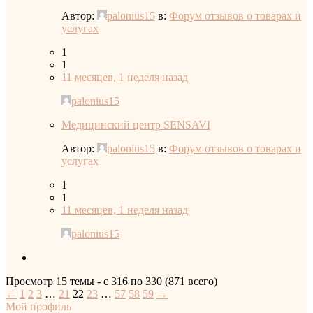
Автор:
palonius15
в:
Форум отзывов о товарах и
услугах
1
1
11 месяцев, 1 неделя назад
palonius15
Медицинский центр SENSAVI
Автор:
palonius15
в:
Форум отзывов о товарах и
услугах
1
1
11 месяцев, 1 неделя назад
palonius15
Просмотр 15 темы - с 316 по 330 (871 всего)
←
1
2
3
…
21
22
23
…
57
58
59
→
Мой профиль