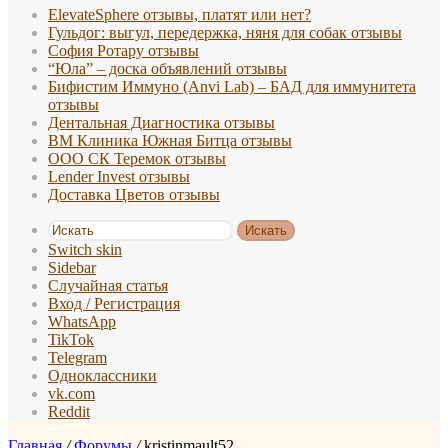
ElevateSphere отзывы, платят или нет?
Гульдог: выгул, передержка, няня для собак отзывы
София Ротару отзывы
“Юла” – доска объявлений отзывы
Бифистим Иммуно (Anvi Lab) – БАД для иммунитета
отзывы
Дентальная Диагностика отзывы
ВМ Клиника Южная Битца отзывы
ООО СК Теремок отзывы
Lender Invest отзывы
Доставка Цветов отзывы
Искать
Switch skin
Sidebar
Случайная статья
Вход / Регистрация
WhatsApp
TikTok
Telegram
Одноклассники
vk.com
Reddit
Главная
/
Форумы
/
kristinmault52