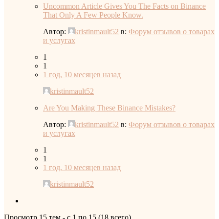
Uncommon Article Gives You The Facts on Binance
That Only A Few People Know.
Автор:
kristinmault52
в:
Форум отзывов о товарах
и услугах
1
1
1 год, 10 месяцев назад
kristinmault52
Are You Making These Binance Mistakes?
Автор:
kristinmault52
в:
Форум отзывов о товарах
и услугах
1
1
1 год, 10 месяцев назад
kristinmault52
Просмотр 15 тем - с 1 по 15 (18 всего)