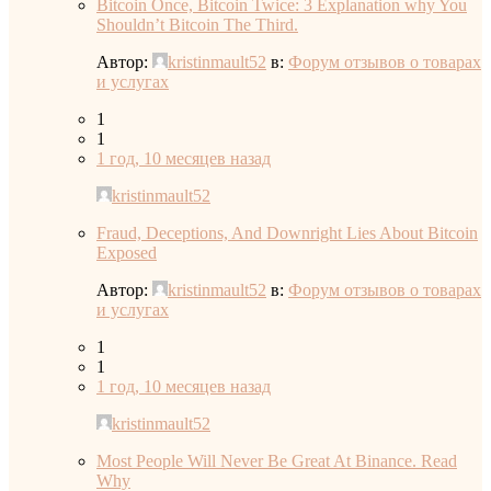
Bitcoin Once, Bitcoin Twice: 3 Explanation why You
Shouldn’t Bitcoin The Third.
Автор:
kristinmault52
в:
Форум отзывов о товарах
и услугах
1
1
1 год, 10 месяцев назад
kristinmault52
Fraud, Deceptions, And Downright Lies About Bitcoin
Exposed
Автор:
kristinmault52
в:
Форум отзывов о товарах
и услугах
1
1
1 год, 10 месяцев назад
kristinmault52
Most People Will Never Be Great At Binance. Read
Why