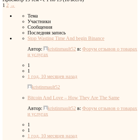
1
2
→
Тема
Участники
Сообщения
Последняя запись
Stop Wasting Time And begin Binance
Автор:
kristinmault52
в:
Форум отзывов о товарах
и услугах
1
1
1 год, 10 месяцев назад
kristinmault52
Bitcoin And Love – How They Are The Same
Автор:
kristinmault52
в:
Форум отзывов о товарах
и услугах
1
1
1 год, 10 месяцев назад