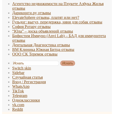
Агентство недвижимости на Пхукете Азбука Жилья
отзывы
Дарикниги.ру отзывы
ElevateSphere отзывы, платят или нет?
Гульдог: выгул, передержка, няня для собак отзывы
София Ротару отзывы
“Юла” – доска объявлений отзывы
Бифистим Иммуно (Anvi Lab) – БАД для иммунитета
отзывы
Дентальная Диагностика отзывы
ВМ Клиника Южная Битца отзывы
ООО СК Теремок отзывы
Искать
Switch skin
Sidebar
Случайная статья
Вход / Регистрация
WhatsApp
TikTok
Telegram
Одноклассники
vk.com
Reddit