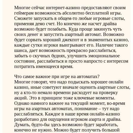
Многие сейчас интернет-казино предоставляют своим
геймерам возможность абсолютно бесплатной игры.
Сможете запускать в общем-то любые игровые слоты,
применяя демо счет. Но конечно же насчет драйва
возможно будет позабыть. Куда проще закинуть чуть
своих денег и запустить азартный автомат. Возможно
будет сорвать хороший джекпот и в знаменитых казино,
каждые сутки игроки выигрывают его. Наличие такого
шанса, дает возможность прекрасно расслабиться,
забыть о скучных буднях, улучшить эмоциональное
состояние, расслабиться и просто напросто с интересом
потратить имеющееся время.
Что самое важное при игре на автоматах?
Многие говорят, что надо подыскать хорошее онлайн
казино, иные советуют вначале оценить азартные слоты,
ну а кто-то немало времени расходует на проверку
акций. Это в принципе тоже ключевые моменты.
Однако намного важнее на текущий момент, во-время
игры на азартных автоматах, понимание – тут надо
расслабляться. Каждое в наше время онлайн-казино
разработано для ощущения игроком азарта и драйва.
Думать, будто-бы здесь возможно будет заработать,
конечно не нужно. Можно будет получить большой