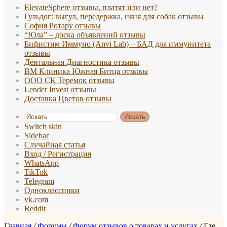
ElevateSphere отзывы, платят или нет?
Гульдог: выгул, передержка, няня для собак отзывы
София Ротару отзывы
“Юла” – доска объявлений отзывы
Бифистим Иммуно (Anvi Lab) – БАД для иммунитета
отзывы
Дентальная Диагностика отзывы
ВМ Клиника Южная Битца отзывы
ООО СК Теремок отзывы
Lender Invest отзывы
Доставка Цветов отзывы
Искать
Switch skin
Sidebar
Случайная статья
Вход / Регистрация
WhatsApp
TikTok
Telegram
Одноклассники
vk.com
Reddit
Главная
/
Форумы
/
Форум отзывов о товарах и услугах
/
Где