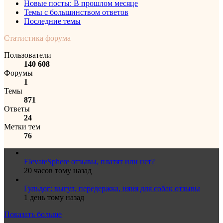
Новые посты: В прошлом месяце
Темы с большинством ответов
Последние темы
Статистика форума
Пользователи
140 608
Форумы
1
Темы
871
Ответы
24
Метки тем
76
ElevateSphere отзывы, платят или нет?
20 часов тому назад
Гульдог: выгул, передержка, няня для собак отзывы
1 день тому назад
Показать больше